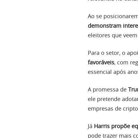
Ao se posicionarem 
demonstram interes
eleitores que veem
Para o setor, o apo
favoráveis
, com re
essencial após anos
A promessa de
Tr
ele pretende adot
empresas de cript
Já
Harris propõe e
pode trazer mais c