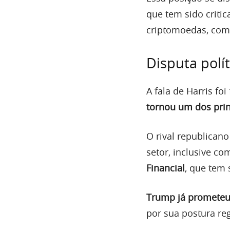
que tem sido criti
criptomoedas, co
Disputa polí
A fala de Harris f
tornou um dos prin
O rival republican
setor, inclusive c
Financial
, que tem 
Trump já prometeu 
por sua postura re