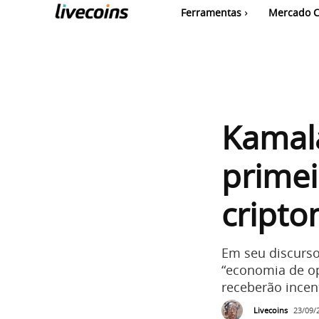
Ferramentas
Mercado C
Kamala
primei
cript
Em seu discurso
“economia de op
receberão incent
Livecoins
23/09/