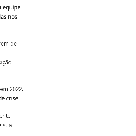
 equipe
das nos
agem de
ição
 em 2022,
e crise.
ente
e sua