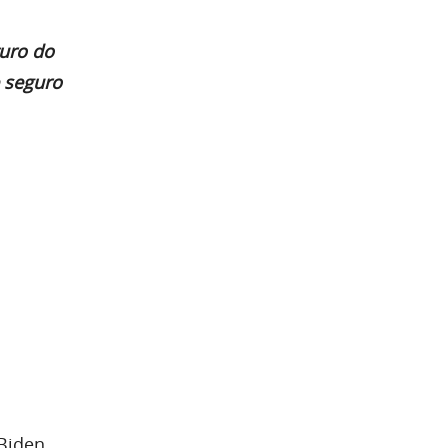
turo do
 seguro
Biden,