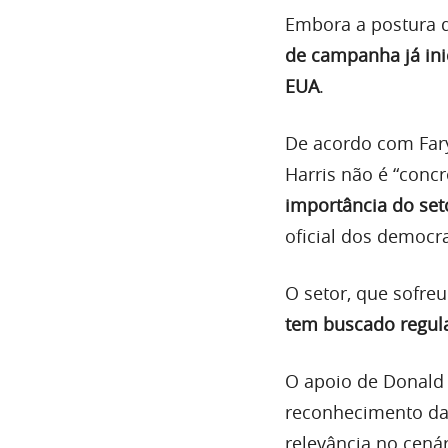
Embora a postura 
de campanha já ini
EUA
.
De acordo com Fary
Harris não é “conc
importância do set
oficial dos democr
O setor, que sofre
tem buscado regula
O apoio de Donald 
reconhecimento da 
relevância no cenár