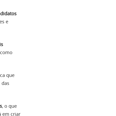
didatos
es e
is
o como
ica que
o das
s
, o que
 em criar