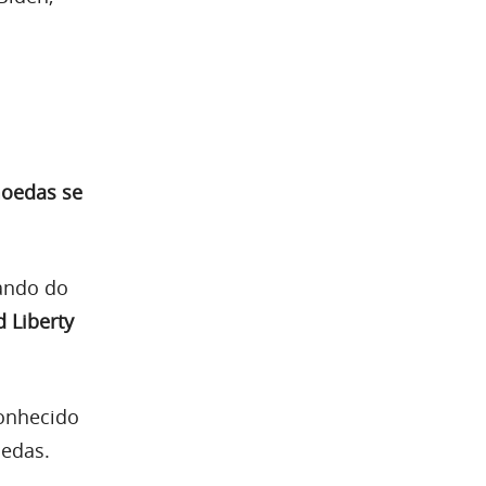
moedas se
mando do
 Liberty
conhecido
oedas.