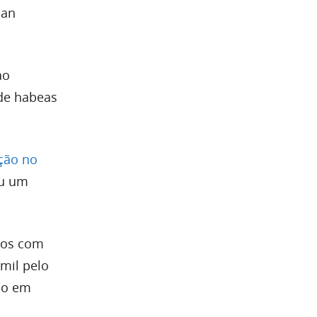
ian
ao
 de habeas
ção no
ou um
dos com
mil pelo
lo em