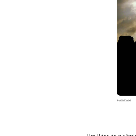
Pirâmide
Um líder de pirâmi