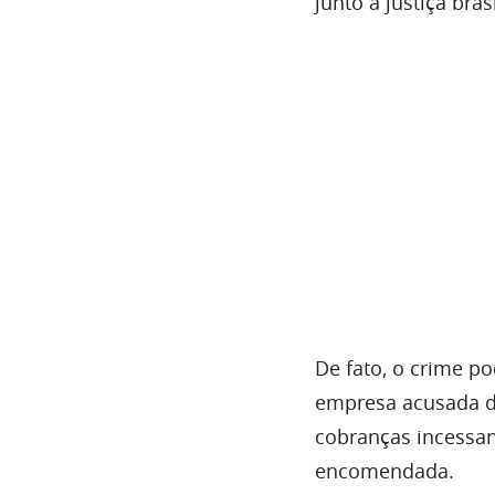
junto a justiça brasi
De fato, o crime p
empresa acusada d
cobranças incessan
encomendada.