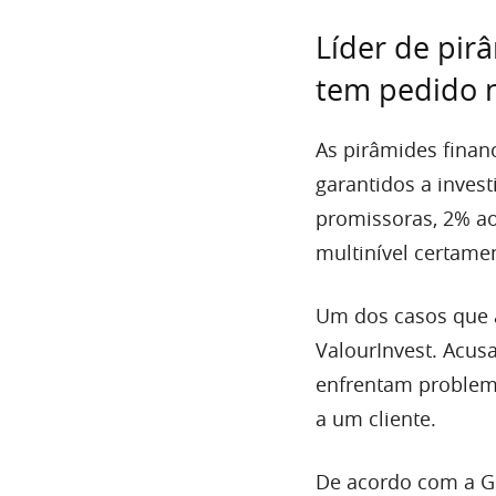
Líder de pir
tem pedido n
As pirâmides fina
garantidos a inve
promissoras, 2% a
multinível certam
Um dos casos que a
ValourInvest. Acus
enfrentam problema
a um cliente.
De acordo com a Gl