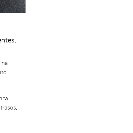
entes,
 na
ito
unca
trasos,