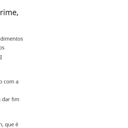
rime,
ndimentos
os
g
do com a
 dar fim
n, que é