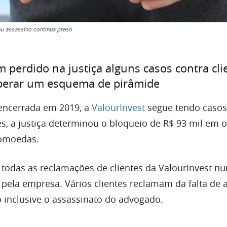
ou assassino continua preso
m perdido na justiça alguns casos contra cli
perar um esquema de pirâmide
 encerrada em 2019, a
ValourInvest
segue tendo casos
s, a justiça determinou o bloqueio de R$ 93 mil em o
tomoedas.
, todas as reclamações de clientes da ValourInvest n
pela empresa. Vários clientes reclamam da falta de a
 inclusive o assassinato do advogado.