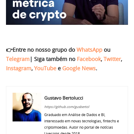
👉Entre no nosso grupo do
WhatsApp
ou
Telegram
|
Siga também no
Facebook
,
Twitter
,
Instagram
,
YouTube
e
Google News
.
Gustavo Bertolucci
https://github.com/gusbertol
Graduado em Análise de Dados e BI,
interessado em novas tecnologias, fintechs e
criptomoedas. Autor no portal de notícias
Livecoins desde 2018.