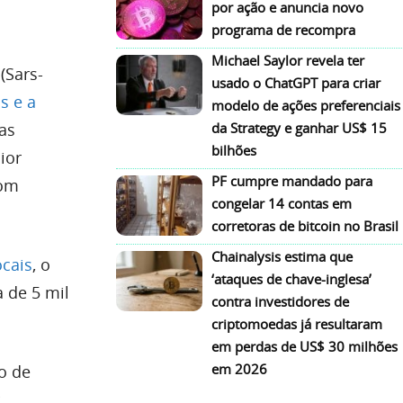
por ação e anuncia novo
programa de recompra
Michael Saylor revela ter
(Sars-
usado o ChatGPT para criar
s e a
modelo de ações preferenciais
as
da Strategy e ganhar US$ 15
bilhões
ior
PF cumpre mandado para
com
congelar 14 contas em
corretoras de bitcoin no Brasil
Chainalysis estima que
ocais
, o
‘ataques de chave-inglesa’
 de 5 mil
contra investidores de
criptomoedas já resultaram
em perdas de US$ 30 milhões
em 2026
so de