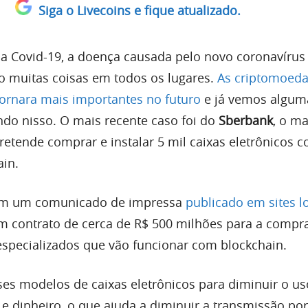
Siga o Livecoins e fique atualizado.
a Covid-19, a doença causada pelo novo coronavírus 
 muitas coisas em todos os lugares.
As criptomoeda
tornara mais importantes no futuro
e já vemos algum
indo nisso. O mais recente caso foi do
Sberbank
, o ma
etende comprar e instalar 5 mil caixas eletrônicos 
ain.
m um comunicado de impressa
publicado em sites l
 contrato de cerca de R$ 500 milhões para a compra
 especializados que vão funcionar com blockchain.
esses modelos de caixas eletrônicos para diminuir o u
 e dinheiro, o que ajuda a diminuir a transmissão por