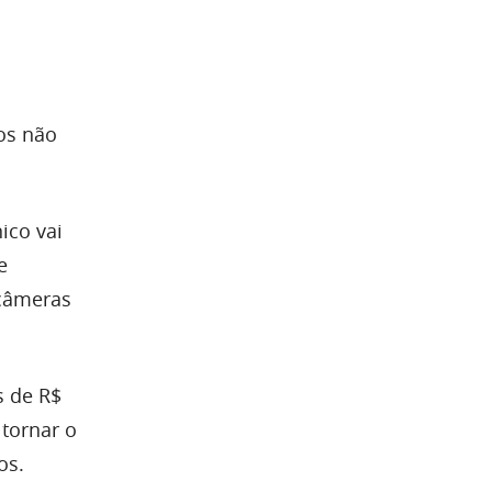
cos não
ico vai
e
 câmeras
s de R$
 tornar o
os.