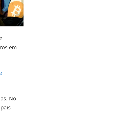
 a
ntos em
e
ias. No
ipais