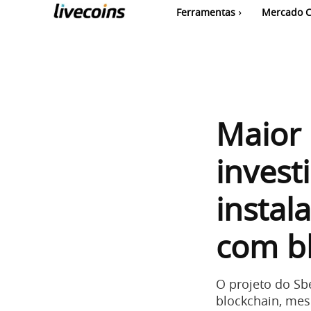
Ferramentas
Mercado C
Maior 
invest
instal
com b
O projeto do Sb
blockchain, me