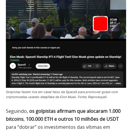
Golpistas fazem live em canal falso da SpaceX para promover golpe com
criptomoedas usando deepfake de Elon Musk. Fonte: Reproduçaõ.
Seguindo,
os golpistas afirmam que alocaram 1.000
bitcoins
,
100.000 ETH e outros 10 milhões de USDT
para “dobrar” os investimentos das vítimas em