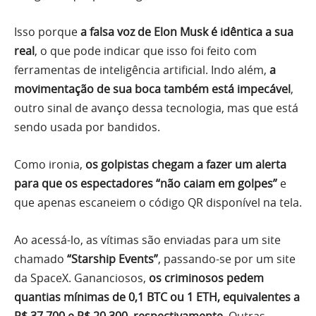
Isso porque
a falsa voz de Elon Musk é idêntica a sua
real
, o que pode indicar que isso foi feito com
ferramentas de inteligência artificial. Indo além,
a
movimentação de sua boca também está impecável
,
outro sinal de avanço dessa tecnologia, mas que está
sendo usada por bandidos.
Como ironia,
os golpistas chegam a fazer um alerta
para que os espectadores “não caiam em golpes”
e
que apenas escaneiem o código QR disponível na tela.
Ao acessá-lo, as vítimas são enviadas para um site
chamado
“Starship Events”
, passando-se por um site
da SpaceX. Gananciosos,
os criminosos pedem
quantias mínimas de 0,1 BTC ou 1 ETH, equivalentes a
R$ 37.700 e R$ 20.300, respectivamente
. Outras