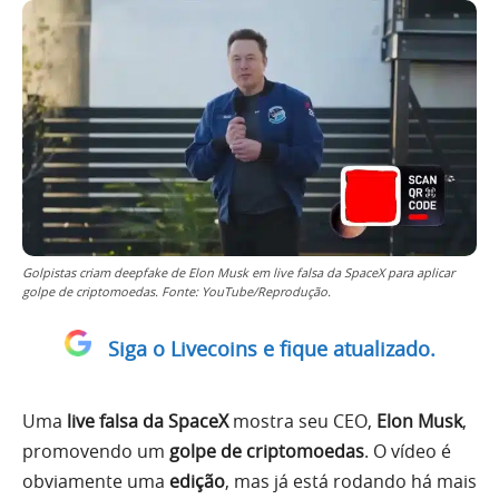
Golpistas criam deepfake de Elon Musk em live falsa da SpaceX para aplicar
golpe de criptomoedas. Fonte: YouTube/Reprodução.
Siga o Livecoins e fique atualizado.
Uma
live falsa da SpaceX
mostra seu CEO,
Elon Musk
,
promovendo um
golpe de criptomoedas
. O vídeo é
obviamente uma
edição
, mas já está rodando há mais