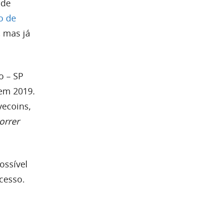
 de
o de
, mas já
o – SP
em 2019.
vecoins,
orrer
ossível
cesso.