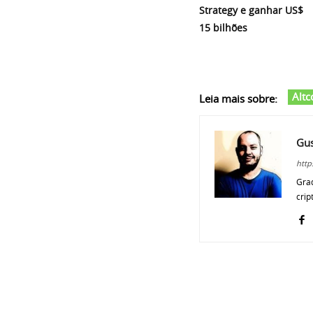
Strategy e ganhar US$
15 bilhões
Altc
Leia mais sobre:
Gus
http
Grad
crip