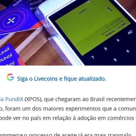
Siga o Livecoins e fique atualizado.
a PundiX
(XPOS), que chegaram ao Brasil recentemen
lo, foram um dos maiores experimentos que a comu
á pode ver no país em relação à adoção em comércios f
ommerce
o processo de aceite já era mais tranquilo,