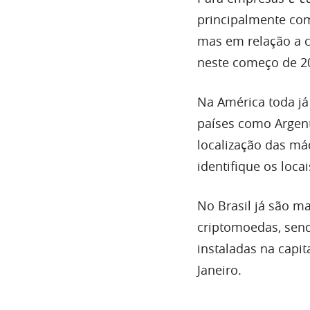
principalmente c
mas em relação a co
neste começo de 2
Na América toda já
países como Argent
localização das m
identifique os loc
No Brasil já são m
criptomoedas, sen
instaladas na capit
Janeiro.