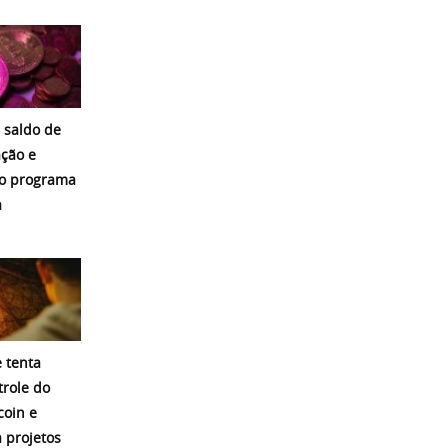
 saldo de
ação e
o programa
a
 tenta
trole do
coin e
a projetos