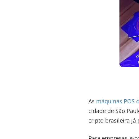
As
máquinas POS d
cidade de São Pau
cripto brasileira j
Para empresas
e-c