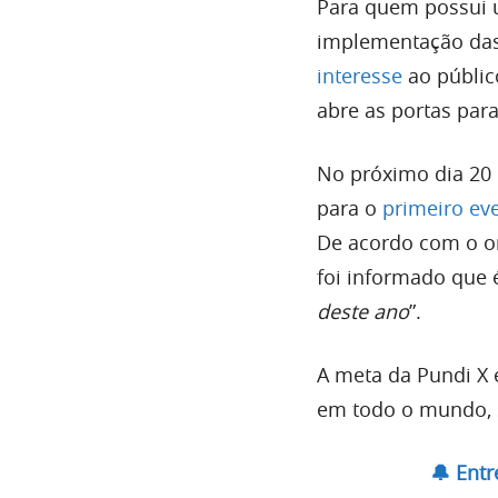
Para quem possui u
implementação das
interesse
ao público
abre as portas para
No próximo dia 20 
para o
primeiro ev
De acordo com o or
foi informado que é
deste ano
”.
A meta da Pundi X 
em todo o mundo, s
🔔 Ent