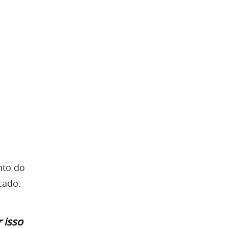
nto do
cado.
 isso