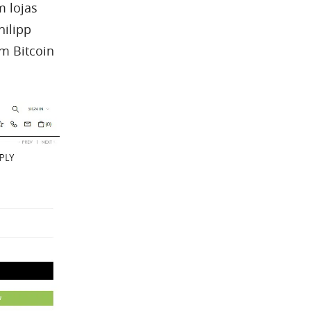
m lojas
hilipp
em Bitcoin