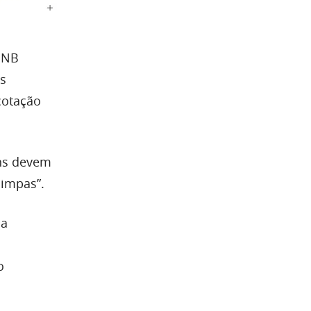
 BNB
os
cotação
ins devem
impas”.
 a
o