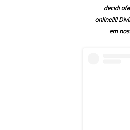
decidi of
online!!!! Di
em noss