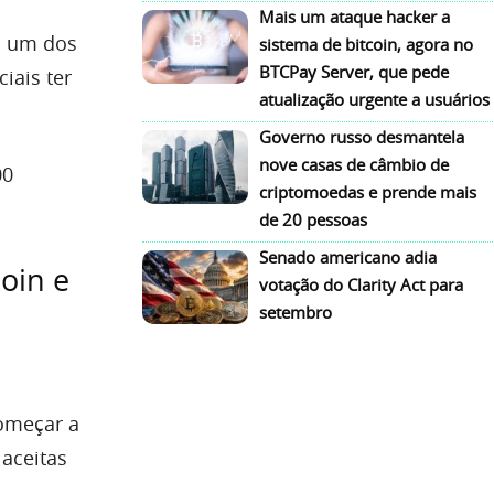
Mais um ataque hacker a
s um dos
sistema de bitcoin, agora no
BTCPay Server, que pede
iais ter
atualização urgente a usuários
Governo russo desmantela
nove casas de câmbio de
00
criptomoedas e prende mais
de 20 pessoas
Senado americano adia
coin e
votação do Clarity Act para
setembro
começar a
aceitas