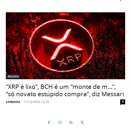
Altcoins
“XRP é lixo”, BCH é um “monte de m…”,
“só novato estúpido compra”, diz Messari
Livecoins
-
11/12/2020 12:20
0