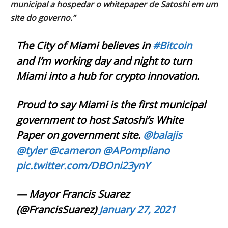
municipal a hospedar o whitepaper de Satoshi em um
site do governo.”
The City of Miami believes in
#Bitcoin
and I’m working day and night to turn
Miami into a hub for crypto innovation.
Proud to say Miami is the first municipal
government to host Satoshi’s White
Paper on government site.
@balajis
@tyler
@cameron
@APompliano
pic.twitter.com/DBOni23ynY
— Mayor Francis Suarez
(@FrancisSuarez)
January 27, 2021