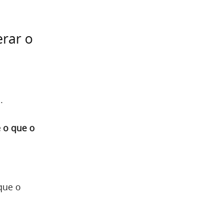
erar o
.
 o que o
que o