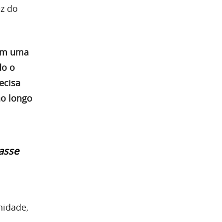
ez do
em uma
do o
ecisa
ao longo
asse
nidade,