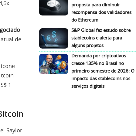
4,6x
proposta para diminuir
recompensa dos validadores
do Ethereum
egociado
S&P Global faz estudo sobre
stablecoins e alerta para
atual de
alguns projetos
Demanda por criptoativos
cresce 135% no Brasil no
 ícone
primeiro semestre de 2026: O
itcoin
impacto das stablecoins nos
US$ 1
serviços digitais
Bitcoin
el Saylor