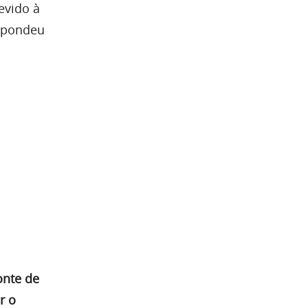
evido à
espondeu
onte de
r o