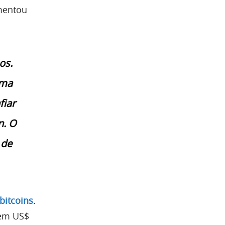
mentou
os.
uma
fiar
n. O
 de
bitcoins
.
 em US$