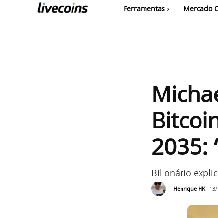
Ferramentas
Mercado C
Michae
Bitcoi
2035: 
Bilionário expli
Henrique HK
13/