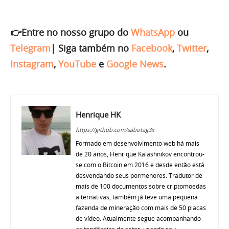
👉Entre no nosso grupo do
WhatsApp
ou
Telegram
|
Siga também no
Facebook
,
Twitter
,
Instagram
,
YouTube
e
Google News
.
Henrique HK
https://github.com/sabotag3x
Formado em desenvolvimento web há mais
de 20 anos, Henrique Kalashnikov encontrou-
se com o Bitcoin em 2016 e desde então está
desvendando seus pormenores. Tradutor de
mais de 100 documentos sobre criptomoedas
alternativas, também já teve uma pequena
fazenda de mineração com mais de 50 placas
de vídeo. Atualmente segue acompanhando
as tendências do setor, usando seu