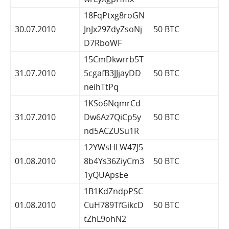
18FqPtxg8roGN
30.07.2010
JnJx29ZdyZsoNj
50 BTC
D7RboWF
15CmDkwrrb5T
31.07.2010
5cgafB3JJjayDD
50 BTC
neihTtPq
1KSo6NqmrCd
31.07.2010
Dw6Az7QiCp5y
50 BTC
nd5ACZUSu1R
12YWsHLW47J5
01.08.2010
8b4Ys36ZiyCm3
50 BTC
1yQUApsEe
1B1KdZndpPSC
01.08.2010
CuH789TfGikcD
50 BTC
tZhL9ohN2