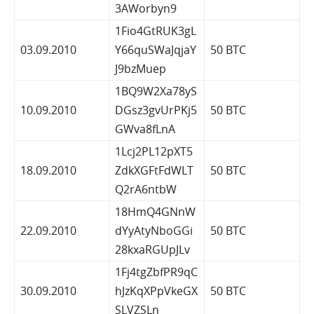
3AWorbyn9
1Fio4GtRUK3gL
03.09.2010
Y66quSWaJqjaY
50 BTC
J9bzMuep
1BQ9W2Xa78yS
10.09.2010
DGsz3gvUrPKj5
50 BTC
GWva8fLnA
1Lcj2PL12pXT5
18.09.2010
ZdkXGFtFdWLT
50 BTC
Q2rA6ntbW
18HmQ4GNnW
22.09.2010
dYyAtyNboGGi
50 BTC
28kxaRGUpJLv
1Fj4tgZbfPR9qC
30.09.2010
hJzKqXPpVkeGX
50 BTC
SLVZSLn