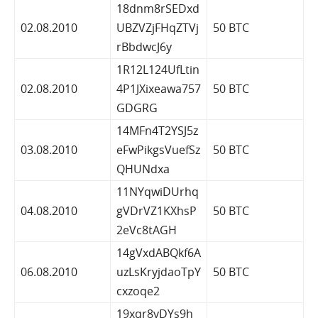
18dnm8rSEDxd
02.08.2010
UBZVZjFHqZTVj
50 BTC
rBbdwcJ6y
1R12L124UfLtin
02.08.2010
4P1JXixeawa757
50 BTC
GDGRG
14MFn4T2YSJ5z
03.08.2010
eFwPikgsVuefSz
50 BTC
QHUNdxa
11NYqwiDUrhq
04.08.2010
gVDrVZ1KXhsP
50 BTC
2eVc8tAGH
14gVxdABQkf6A
06.08.2010
uzLsKryjdaoTpY
50 BTC
cxzoqe2
19xqr8yDYs9h