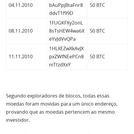
04.11.2010
bAuPpjBtaFnr8
50 BTC
ddvT1f99D
1FUGKFXy2onL
08.11.2010
8sTsHEW4wa6X
50 BTC
eYvJdVvQPa
1HLXEZwXkAvJX
11.11.2010
pxZWfNEePCn8
50 BTC
niTtzdXxY
Segundo exploradores de blocos, todas essas
moedas foram movidas para um único endereço,
provando que as moedas pertencem ao mesmo
investidor.