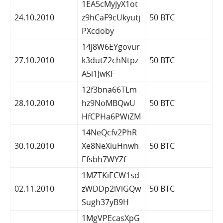
1EA5cMyJyX1ot
24.10.2010
z9hCaF9cUkyutj
50 BTC
PXcdoby
14j8W6EYgovur
27.10.2010
k3dutZ2chNtpz
50 BTC
A5i1JwKF
12f3bna66TLm
28.10.2010
hz9NoMBQwU
50 BTC
HfCPHa6PWiZM
14NeQcfv2PhR
30.10.2010
Xe8NeXiuHnwh
50 BTC
Efsbh7WYZf
1MZTKiECW1sd
02.11.2010
zWDDp2iViGQw
50 BTC
Sugh37yB9H
1MgVPEcasXpG