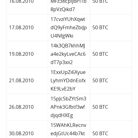
16.08.2010
MFz38EpijBPi1b
50 BTC
8pVzQikd7
17cvziYUhXqwt
17.08.2010
dQ9yFmheZbiJp
50 BTC
U4NfgWki
14k3QB7khhMJ
19.08.2010
a4e2kyLveCAc6
50 BTC
dT7p3xii2
1ExxUpZi6Xyue
21.08.2010
LyhmYDdnEofx
50 BTC
KE9LvE2bY
15pJcSbZYtSm3
26.08.2010
APnk3Gfbtf3wf
50 BTC
djqdHXEg
15WAhKLRecnv
30.08.2010
edjGtUc44b7kt
50 BTC