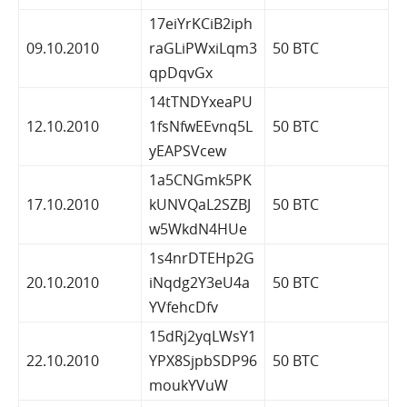
17eiYrKCiB2iph
09.10.2010
raGLiPWxiLqm3
50 BTC
qpDqvGx
14tTNDYxeaPU
12.10.2010
1fsNfwEEvnq5L
50 BTC
yEAPSVcew
1a5CNGmk5PK
17.10.2010
kUNVQaL2SZBJ
50 BTC
w5WkdN4HUe
1s4nrDTEHp2G
20.10.2010
iNqdg2Y3eU4a
50 BTC
YVfehcDfv
15dRj2yqLWsY1
22.10.2010
YPX8SjpbSDP96
50 BTC
moukYVuW