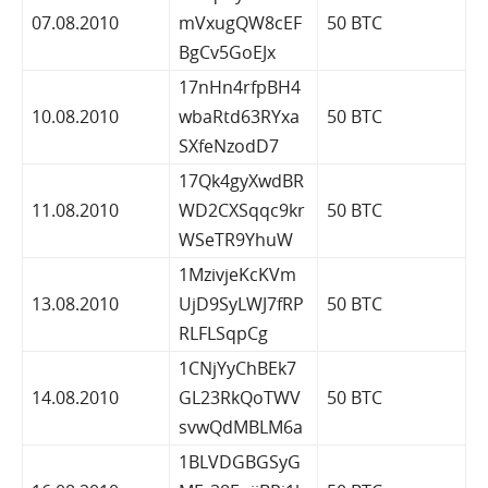
07.08.2010
mVxugQW8cEF
50 BTC
BgCv5GoEJx
17nHn4rfpBH4
10.08.2010
wbaRtd63RYxa
50 BTC
SXfeNzodD7
17Qk4gyXwdBR
11.08.2010
WD2CXSqqc9kr
50 BTC
WSeTR9YhuW
1MzivjeKcKVm
13.08.2010
UjD9SyLWJ7fRP
50 BTC
RLFLSqpCg
1CNjYyChBEk7
14.08.2010
GL23RkQoTWV
50 BTC
svwQdMBLM6a
1BLVDGBGSyG