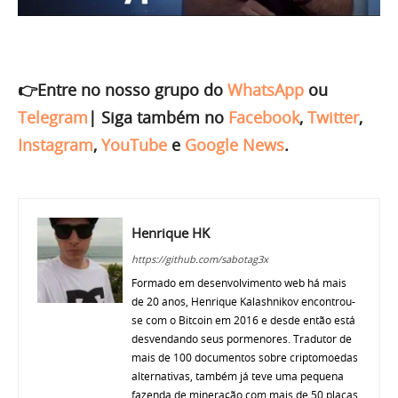
👉Entre no nosso grupo do
WhatsApp
ou
Telegram
|
Siga também no
Facebook
,
Twitter
,
Instagram
,
YouTube
e
Google News
.
Henrique HK
https://github.com/sabotag3x
Formado em desenvolvimento web há mais
de 20 anos, Henrique Kalashnikov encontrou-
se com o Bitcoin em 2016 e desde então está
desvendando seus pormenores. Tradutor de
mais de 100 documentos sobre criptomoedas
alternativas, também já teve uma pequena
fazenda de mineração com mais de 50 placas