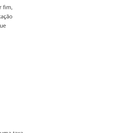
 fim,
tação
que
 uma taxa