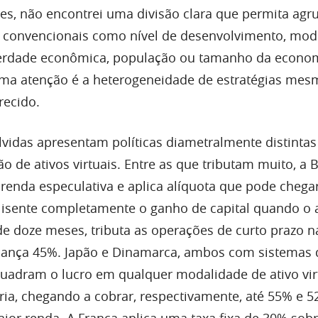
ões, não encontrei uma divisão clara que permita agr
os convencionais como nível de desenvolvimento, mod
iberdade econômica, população ou tamanho da econo
ma atenção é a heterogeneidade de estratégias mes
recido.
vidas apresentam políticas diametralmente distinta
ção de ativos virtuais. Entre as que tributam muito, a 
renda especulativa e aplica alíquota que pode chega
isente completamente o ganho de capital quando o a
e doze meses, tributa as operações de curto prazo na
lcança 45%. Japão e Dinamarca, ambos com sistemas
quadram o lucro em qualquer modalidade de ativo vir
ia, chegando a cobrar, respectivamente, até 55% e 
aior renda. A França aplica uma taxa fixa de 30% sob