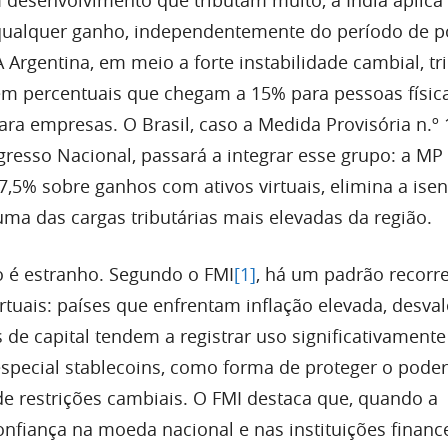
 qualquer ganho, independentemente do período de p
A Argentina, em meio a forte instabilidade cambial, tr
em percentuais que chegam a 15% para pessoas físic
ra empresas. O Brasil, caso a Medida Provisória n.º 
esso Nacional, passará a integrar esse grupo: a MP i
7,5% sobre ganhos com ativos virtuais, elimina a ise
uma das cargas tributárias mais elevadas da região.
 é estranho. Segundo o FMI
[1]
, há um padrão recorr
rtuais: países que enfrentam inflação elevada, desva
 de capital tendem a registrar uso significativament
especial stablecoins, como forma de proteger o poder
e restrições cambiais. O FMI destaca que, quando a
nfiança na moeda nacional e nas instituições finance