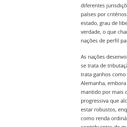
diferentes jurisdiç
países por critéri
estado, grau de l
verdade, o que cha
nações de perfil pa
As nações desenvol
se trata de tributa
trata ganhos como 
Alemanha, embora 
mantido por mais d
progressiva que a
estar robustos, en
como renda ordinár
contribuintes de m