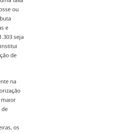
osse ou
ibuta
as e
1.303 seja
nstitui
nção de
ente na
lorização
e maior
 de
iras, os