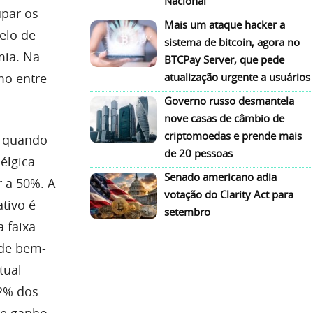
Nacional
upar os
Mais um ataque hacker a
elo de
sistema de bitcoin, agora no
mia. Na
BTCPay Server, que pede
mo entre
atualização urgente a usuários
Governo russo desmantela
nove casas de câmbio de
criptomoedas e prende mais
s quando
de 20 pessoas
Bélgica
Senado americano adia
r a 50%. A
votação do Clarity Act para
tivo é
setembro
 faixa
 de bem-
tual
52% dos
re ganho