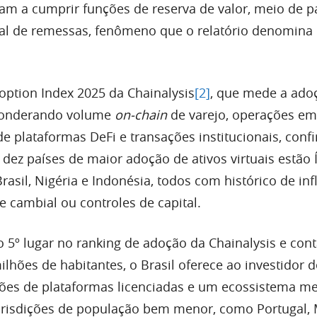
ssam a cumprir funções de reserva de valor, meio de
nal de remessas, fenômeno que o relatório denomina
option Index 2025 da Chainalysis
[2]
, que mede a adoç
 ponderando volume
on-chain
de varejo, operações em
de plataformas DeFi e transações institucionais, conf
 dez países de maior adoção de ativos virtuais estão 
Brasil, Nigéria e Indonésia, todos com histórico de inf
de cambial ou controles de capital.
5º lugar no ranking de adoção da Chainalysis e con
hões de habitantes, o Brasil oferece ao investidor d
ções de plataformas licenciadas e um ecossistema m
risdições de população bem menor, como Portugal, 