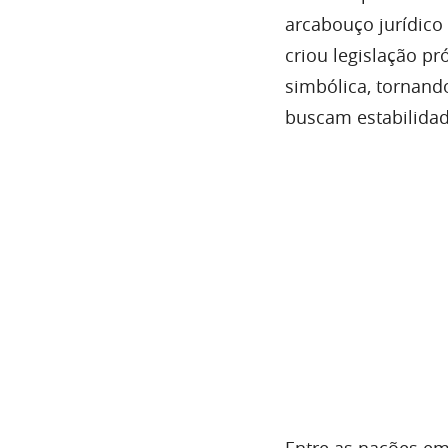
arcabouço jurídico
criou legislação pr
simbólica, tornand
buscam estabilidade
Entre as nações em