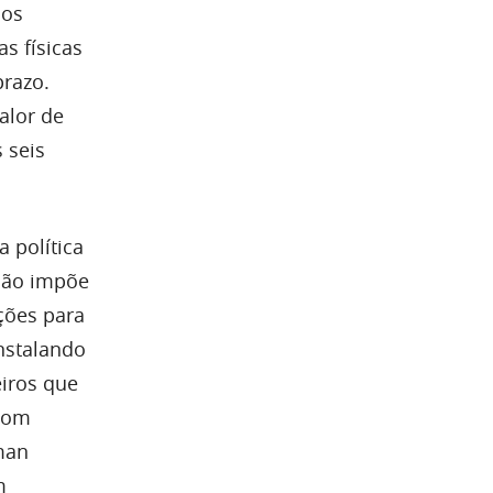
dos
s físicas
prazo.
alor de
 seis
 política
 não impõe
ações para
nstalando
eiros que
 com
yman
m