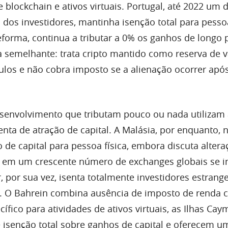
blockchain e ativos virtuais. Portugal, até 2022 um 
 dos investidores, mantinha isenção total para pessoa
forma, continua a tributar a 0% os ganhos de longo 
a semelhante: trata cripto mantido como reserva de v
ulos e não cobra imposto se a alienação ocorrer após
senvolvimento que tributam pouco ou nada utilizam a
enta de atração de capital. A Malásia, por enquanto,
 de capital para pessoa física, embora discuta alter
iu em um crescente número de exchanges globais se i
r, por sua vez, isenta totalmente investidores estrang
. O Bahrein combina ausência de imposto de renda
ífico para atividades de ativos virtuais, as Ilhas Ca
 isenção total sobre ganhos de capital e oferecem u