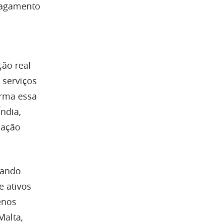
 pagamento
ão real
 serviços
irma essa
Índia,
lação
tando
e ativos
enos
Malta,