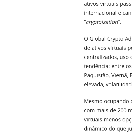
ativos virtuais pa
internacional e ca
“
cryptoization
”.
O Global Crypto Ad
de ativos virtuais
centralizados, uso 
tendência: entre os
Paquistão, Vietnã, 
elevada, volatilida
Mesmo ocupando o 
com mais de 200 mil
virtuais menos op
dinâmico do que ju