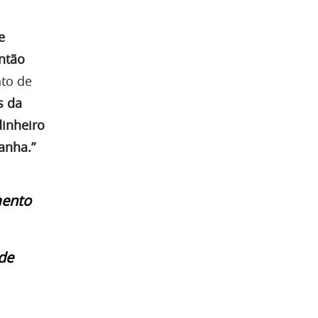
e
ntão
to de
s da
dinheiro
anha.”
mento
de