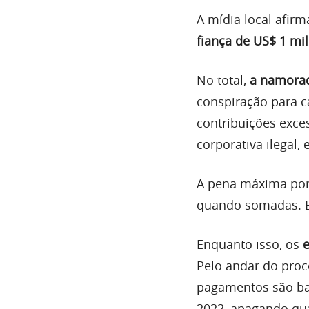
A mídia local afir
fiança de US$ 1 mil
No total,
a namorad
conspiração para c
contribuições exce
corporativa ilegal,
A pena máxima por
quando somadas. Bo
Enquanto isso, os
e
Pelo andar do proc
pagamentos são ba
2022, apagando qua