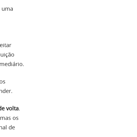
o uma
eitar
buição
rmediário.
os
nder.
de volta
.
 mas os
nal de