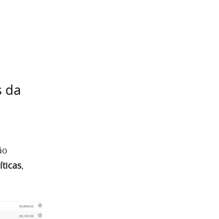
s da
ão
íticas
,