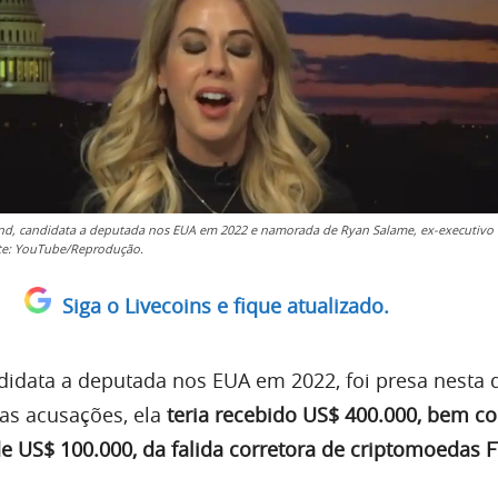
nd, candidata a deputada nos EUA em 2022 e namorada de Ryan Salame, ex-executivo
te: YouTube/Reprodução.
Siga o Livecoins e fique atualizado.
ndidata a deputada nos EUA em 2022, foi presa nesta 
 as acusações, ela
teria recebido US$ 400.000, bem 
 US$ 100.000, da falida corretora de criptomoedas 