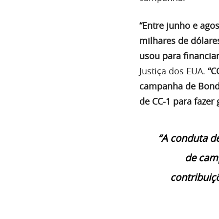
“Entre junho e ago
milhares de dólare
usou para financia
Justiça dos EUA.
“C
campanha de Bond, 
de CC-1 para fazer
“A conduta de
de camp
contribuiç