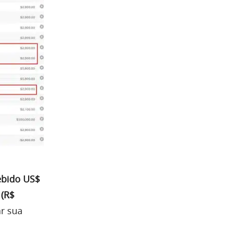
ebido US$
 (R$
ar sua