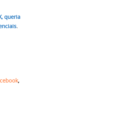
, queria
enciais
.
cebook
,