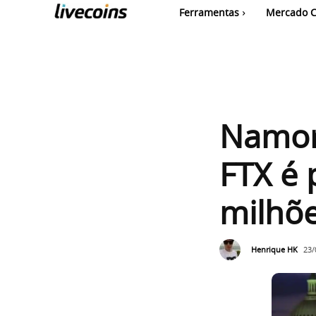
Ferramentas
Mercado C
Namor
FTX é 
milhõe
Henrique HK
23/