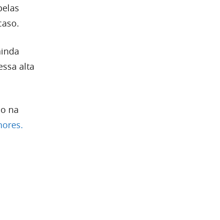
pelas
caso.
ainda
essa alta
ão na
nores.