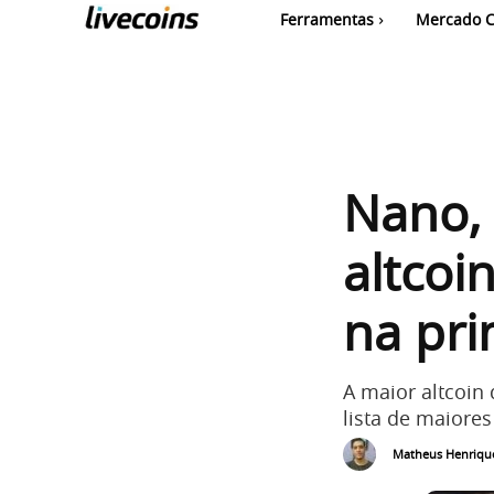
Ferramentas
Mercado C
Nano, 
altcoi
na pr
A maior altcoin
lista de maiore
Matheus Henriqu