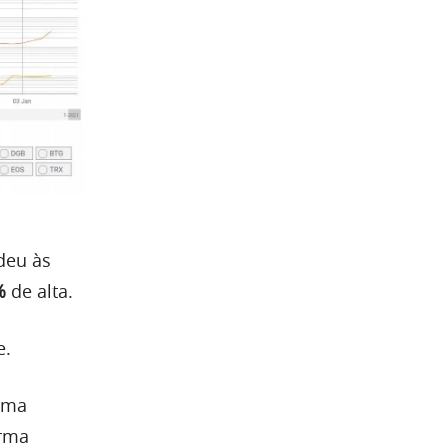
deu às
%
de alta.
e.
uma
rma