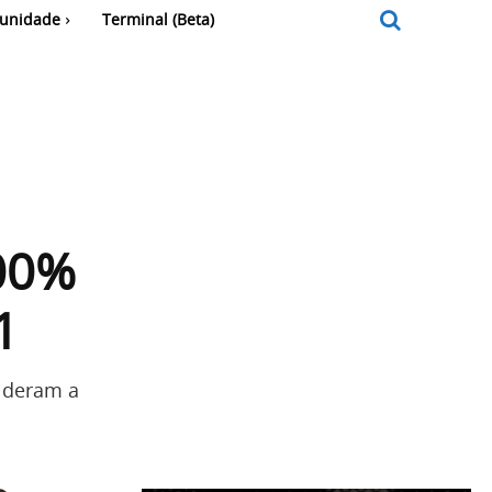
unidade
Terminal (Beta)
200%
1
lideram a