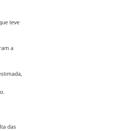
 que teve
eram a
estimada,
o.
lta das