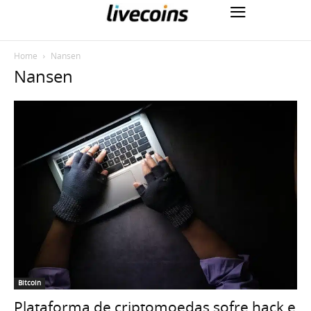
Home
Nansen
Nansen
Bitcoin
Plataforma de criptomoedas sofre hack e