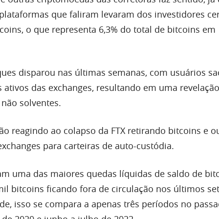
 plataformas que faliram levaram dos investidores ce
coins, o que representa 6,3% do total de bitcoins em
ques disparou nas últimas semanas, com usuários s
 ativos das exchanges, resultando em uma revelação
não solventes.
ão reagindo ao colapso da FTX retirando bitcoins e o
xchanges para carteiras de auto-custódia.
am uma das maiores quedas líquidas de saldo de bit
mil bitcoins ficando fora de circulação nos últimos set
e, isso se compara a apenas três períodos no passad
de 2020 e junho a julho de 2022.