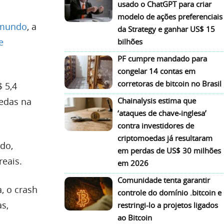
usado o ChatGPT para criar
modelo de ações preferenciais
 mundo
, a
da Strategy e ganhar US$ 15
e
bilhões
PF cumpre mandado para
congelar 14 contas em
corretoras de bitcoin no Brasil
 5,4
oedas na
Chainalysis estima que
‘ataques de chave-inglesa’
contra investidores de
criptomoedas já resultaram
do,
em perdas de US$ 30 milhões
reais.
em 2026
Comunidade tenta garantir
, o crash
controle do domínio .bitcoin e
s,
restringi-lo a projetos ligados
ao Bitcoin