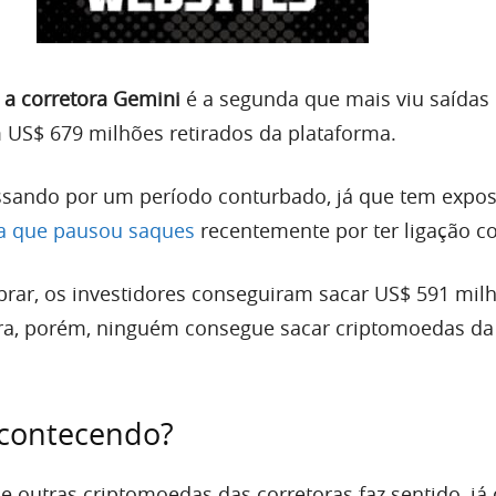
 a corretora Gemini
é a segunda que mais viu saídas
m US$ 679 milhões retirados da plataforma.
ssando por um período conturbado, já que tem expos
ma que pausou saques
recentemente por ter ligação c
brar, os investidores conseguiram sacar US$ 591 mi
ra, porém, ninguém consegue sacar criptomoedas da
acontecendo?
 e outras criptomoedas das corretoras faz sentido, já