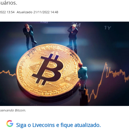
suários.
Atualizado
21/11/2022 14:48
2022 13:54
bservando Bitcoin.
Siga o Livecoins e fique atualizado.