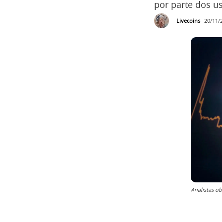
por parte dos u
Livecoins
20/11/
Analistas o