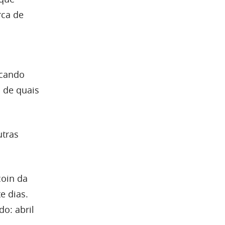
rca de
acando
 de quais
utras
coin da
e dias.
o: abril