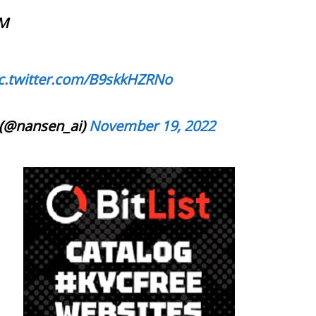
9M
c.twitter.com/B9skkHZRNo
(@nansen_ai)
November 19, 2022