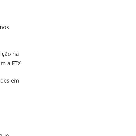
 nos
ição na
om a FTX.
lhões em
 que