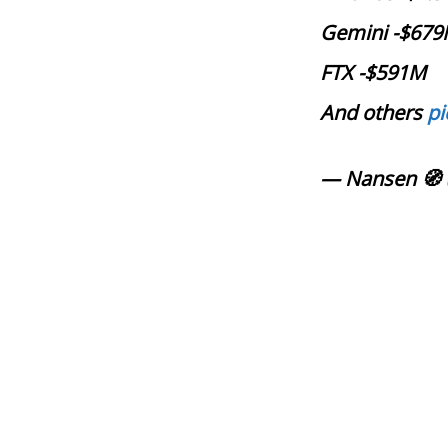
Gemini -$67
FTX -$591M
And others
pi
— Nansen 🧭 