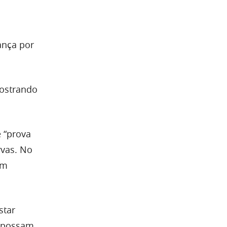
ança por
mostrando
e “prova
vas. No
um
star
s possam