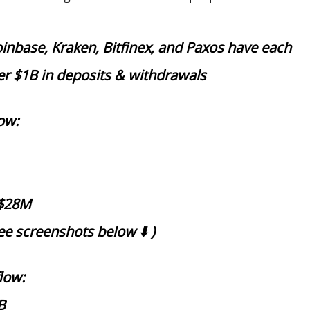
oinbase, Kraken, Bitfinex, and Paxos have each
r $1B in deposits & withdrawals
ow:
+$28M
ee screenshots below ⬇️ )
low:
B