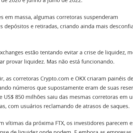
s em massa, algumas corretoras suspenderam
 depósitos e retiradas, criando ainda mais desconfi
xchanges estão tentando evitar a crise de liquidez, 
tar provar liquidez. Mas não está funcionando.
ir, as corretoras Crypto.com e OKX criaram painéis d
rando números que supostamente eram de suas reser
 de US$ 850 milhões saiu das mesmas corretoras em 
dias, com usuários reclamando de atrasos de saques.
vítimas da próxima FTX, os investidores parecem e
ipse de liquidez onde podem. E embora as empresa