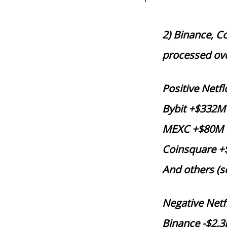
2) Binance, C
processed ove
Positive Netfl
Bybit +$332M
MEXC +$80M
Coinsquare 
And others (s
Negative Netf
Binance -$2.3