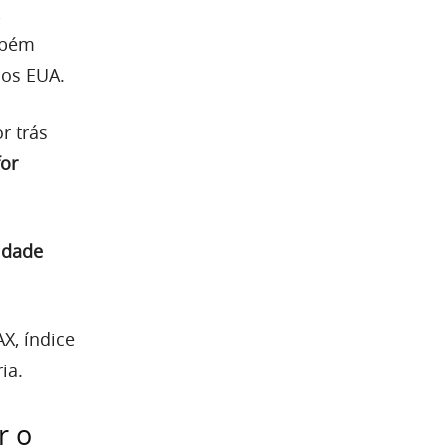
,
mbém
dos EUA.
r trás
for
idade
X, índice
ia.
r o