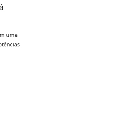
á
em uma
otências