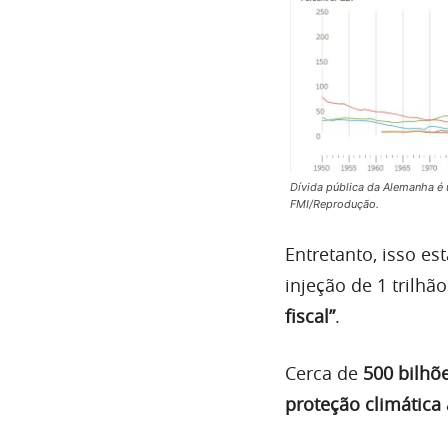
Dívida pública da Alemanha é
FMI/Reprodução.
Entretanto, isso 
injeção de 1 trilh
fiscal”
.
Cerca de
500 bilhõ
proteção climática