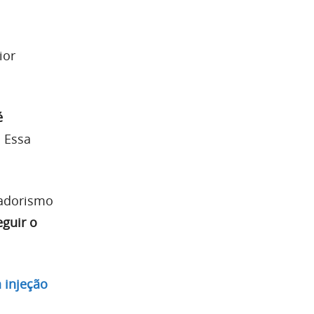
ior
é
. Essa
vadorismo
eguir o
.
 injeção