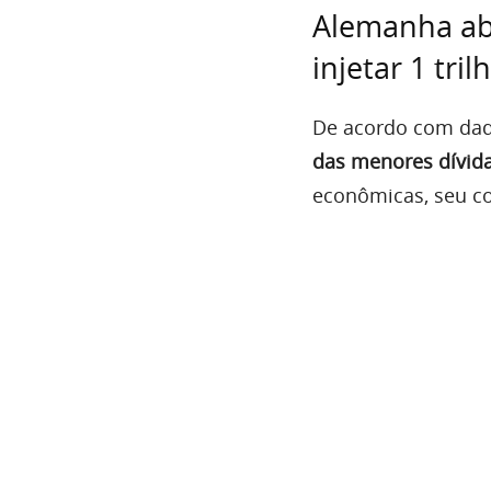
Alemanha aba
injetar 1 tr
De acordo com dad
das menores dívida
econômicas, seu con