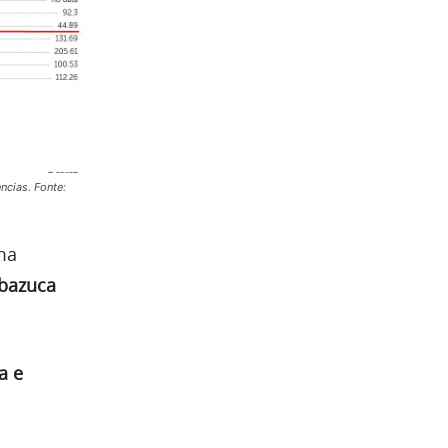
cias. Fonte:
ma
“bazuca
a e