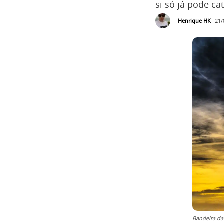
si só já pode ca
Henrique HK
21/
Bandeira da