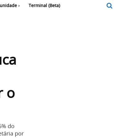
unidade
Terminal (Beta)
uca
r o
65% do
etária por