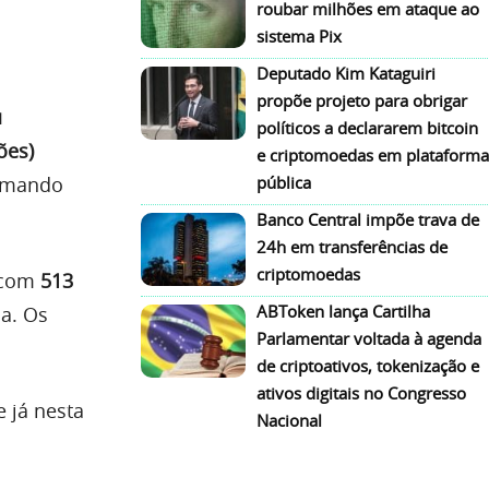
roubar milhões em ataque ao
sistema Pix
Deputado Kim Kataguiri
propõe projeto para obrigar
u
políticos a declararem bitcoin
ões)
e criptomoedas em plataforma
hamando
pública
Banco Central impõe trava de
24h em transferências de
criptomoedas
a com
513
ABToken lança Cartilha
ia. Os
Parlamentar voltada à agenda
de criptoativos, tokenização e
ativos digitais no Congresso
 já nesta
Nacional