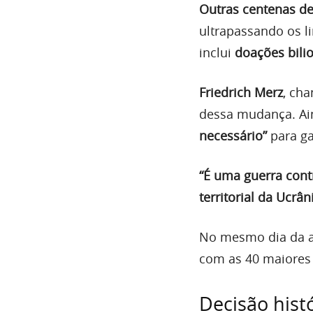
Outras centenas de
ultrapassando os l
inclui
doações bili
Friedrich Merz
, ch
dessa mudança. Ain
necessário”
para ga
“É uma guerra cont
territorial da Ucrân
No mesmo dia da a
com as 40 maiores 
Decisão hist