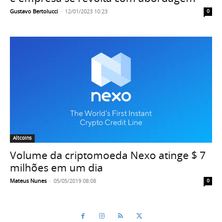
Gustavo Bertolucci
-
12/01/2023 10:23
0
Altcoins
Volume da criptomoeda Nexo atinge $ 7
milhões em um dia
Mateus Nunes
-
05/05/2019 08:08
0