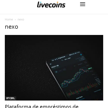
Home
nexo
nexo
BTCBRL
Plataforma de empréstimos de