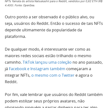
NFTs Yamata do artista Natsukashii para o Reddit, vendidos por 0,62 ETH (R$
4.400). Fonte: OpenSea.
Outro ponto a ser observado é o público alvo, ou
seja, usuários do Reddit. Então o sucesso de tais NFTs
depende ultimamente da popularidade da
plataforma.
De qualquer modo, é interessante ver como as
maiores redes sociais estão trilhando o mesmo
caminho.
TikTok lançou uma coleção
no ano passado,
já
Facebook e Instagram também
começaram a
integrar NFTs,
o mesmo com o Twitter
e agora o
Reddit.
Por fim, vale lembrar que usuários do Reddit também
podem estilizar seus próprios avatares, não
obrigando ninguém a gastar dinheiro para ter algo