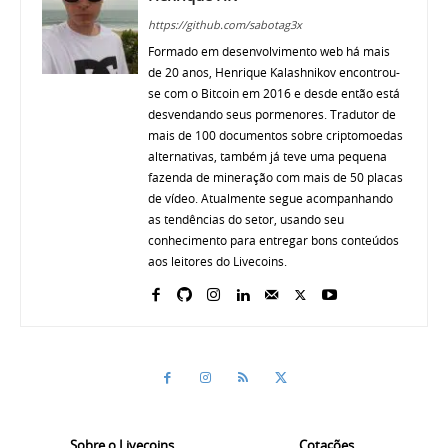
https://github.com/sabotag3x
Formado em desenvolvimento web há mais
de 20 anos, Henrique Kalashnikov encontrou-
se com o Bitcoin em 2016 e desde então está
desvendando seus pormenores. Tradutor de
mais de 100 documentos sobre criptomoedas
alternativas, também já teve uma pequena
fazenda de mineração com mais de 50 placas
de vídeo. Atualmente segue acompanhando
as tendências do setor, usando seu
conhecimento para entregar bons conteúdos
aos leitores do Livecoins.
Sobre o Livecoins
Cotações