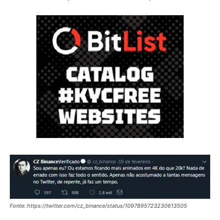
Fonte: https://twitter.com/cz_binance/status/1097895723230613505