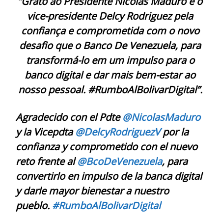
“Grato ao Presidente Nicolas Maduro e o
vice-presidente Delcy Rodriguez pela
confiança e comprometida com o novo
desafio que o Banco De Venezuela, para
transformá-lo em um impulso para o
banco digital e dar mais bem-estar ao
nosso pessoal. #RumboAlBolivarDigital”.
Agradecido con el Pdte
@NicolasMaduro
y la Vicepdta
@DelcyRodriguezV
por la
confianza y comprometido con el nuevo
reto frente al
@BcoDeVenezuela
, para
convertirlo en impulso de la banca digital
y darle mayor bienestar a nuestro
pueblo.
#RumboAlBolivarDigital