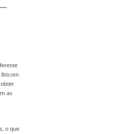
iferente
 Bitcoin
 obter
ém as
s, o que