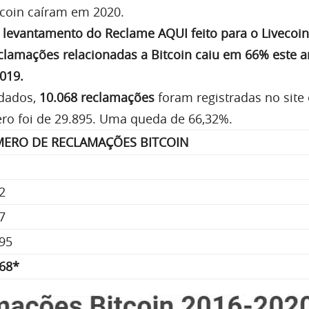
tcoin caíram em 2020.
m
levantamento do Reclame AQUI feito para o Livecoi
clamações relacionadas a Bitcoin caiu em 66% este 
019.
dados,
10.068 reclamações
foram registradas no site 
ro foi de 29.895. Uma queda de 66,32%.
ERO DE RECLAMAÇÕES BITCOIN
2
7
95
068*