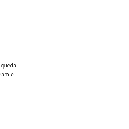
a queda
íram e