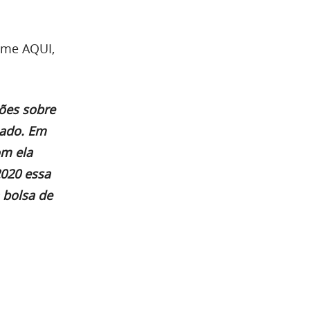
ame AQUI,
ões sobre
cado. Em
om ela
020 essa
a bolsa de