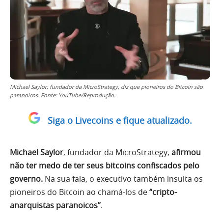
Michael Saylor, fundador da MicroStrategy, diz que pioneiros do Bitcoin são
paranoicos. Fonte: YouTube/Reprodução.
Siga o Livecoins e fique atualizado.
Michael Saylor
, fundador da MicroStrategy,
afirmou
não ter medo de ter seus bitcoins confiscados pelo
governo.
Na sua fala, o executivo também insulta os
pioneiros do Bitcoin ao chamá-los de
“cripto-
anarquistas paranoicos”
.