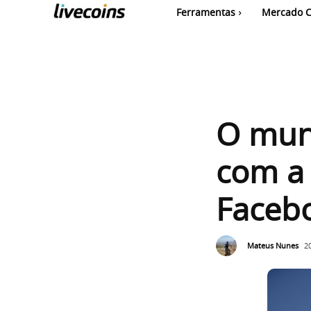
Ferramentas
Mercado C
O mun
com a
Faceb
Mateus Nunes
2