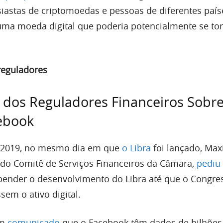
usiastas de criptomoedas e pessoas de diferentes paí
 uma moeda digital que poderia potencialmente se to
.
eguladores
dos Reguladores Financeiros Sobre
cebook
 2019, no mesmo dia em que
o Libra
foi lançado, Max
 do Comitê de Serviços Financeiros da Câmara,
pediu
ender o desenvolvimento do Libra até que o Congre
sem o ativo digital.
um
comunicado
que
o Facebook têm dados de bilhões