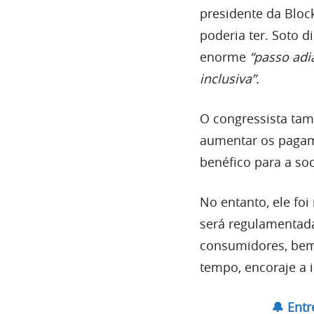
presidente da Bloc
poderia ter. Soto 
enorme
“passo adi
inclusiva”.
O congressista tam
aumentar os pagame
benéfico para a s
No entanto, ele fo
será regulamentada
consumidores, bem
tempo, encoraje a 
🔔 Ent