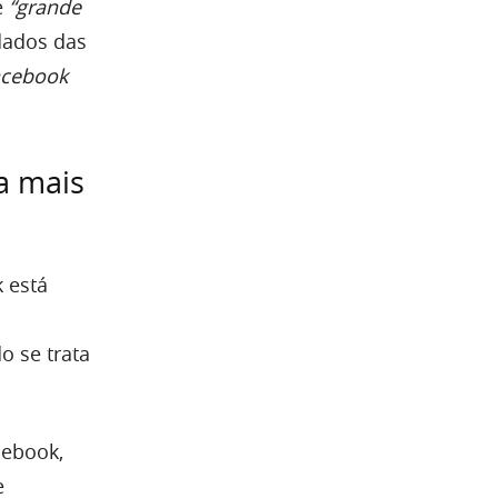
é
“grande
dados das
acebook
a mais
 está
o se trata
cebook,
e