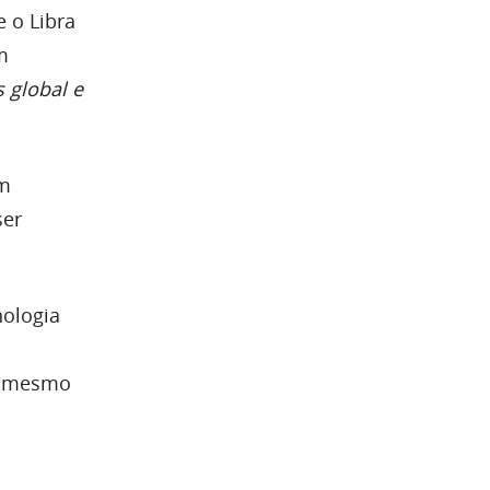
 o Libra
m
 global e
em
ser
nologia
ao mesmo