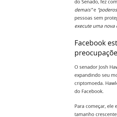
do Senado, fez co
demais”
e
“podero
pessoas sem proteg
execute uma nova 
Facebook es
preocupaçõ
O senador Josh Haw
expandindo seu mo
criptomoeda. Hawle
do Facebook.
Para começar, ele
tamanho crescente,