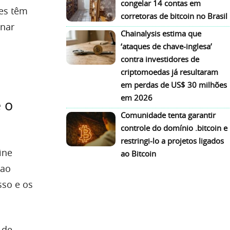
congelar 14 contas em
ses têm
corretoras de bitcoin no Brasil
rnar
Chainalysis estima que
‘ataques de chave-inglesa’
contra investidores de
criptomoedas já resultaram
em perdas de US$ 30 milhões
em 2026
 o
Comunidade tenta garantir
controle do domínio .bitcoin e
restringi-lo a projetos ligados
ine
ao Bitcoin
ao
sso e os
 de