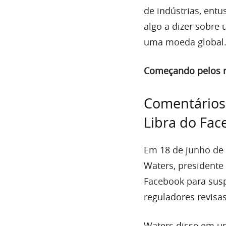
de indústrias, ent
algo a dizer sobre
uma
moeda global
Começando pelos r
Comentários 
Libra do Fa
Em 18 de junho de
Waters, presidente
Facebook para susp
reguladores revisas
Waters
disse
em 