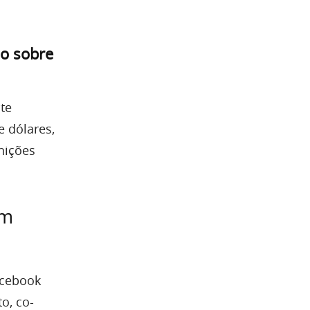
o sobre
te
 dólares,
nições
em
acebook
o, co-