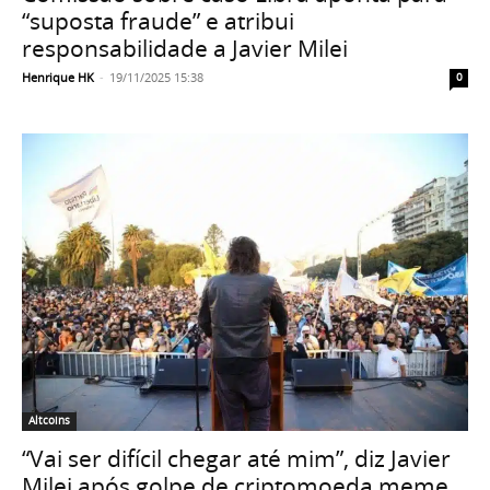
“suposta fraude” e atribui
responsabilidade a Javier Milei
Henrique HK
-
19/11/2025 15:38
0
Altcoins
“Vai ser difícil chegar até mim”, diz Javier
Milei após golpe de criptomoeda meme