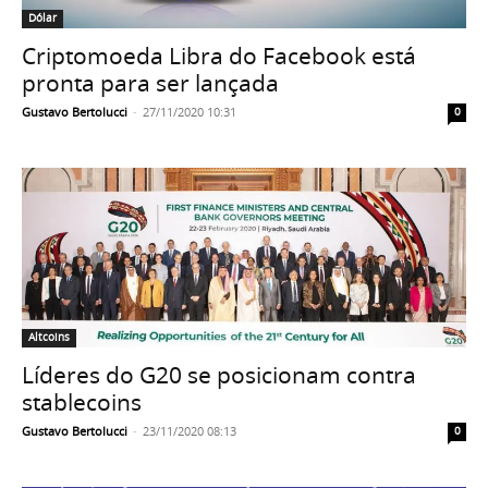
Dólar
Criptomoeda Libra do Facebook está
pronta para ser lançada
Gustavo Bertolucci
-
27/11/2020 10:31
0
Altcoins
Líderes do G20 se posicionam contra
stablecoins
Gustavo Bertolucci
-
23/11/2020 08:13
0