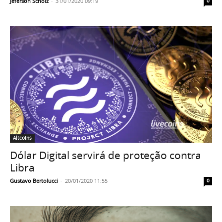
Jeferson Scholz
-
31/01/2020 09:19
0
Altcoins
Dólar Digital servirá de proteção contra
Libra
Gustavo Bertolucci
-
20/01/2020 11:55
0