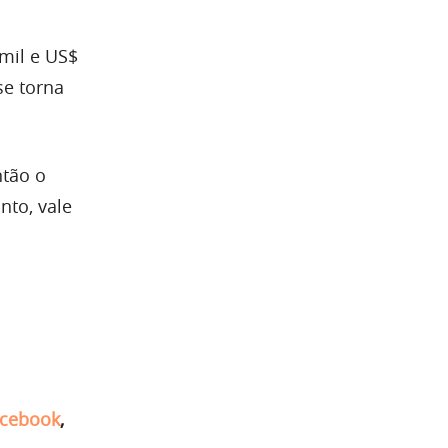
mil e US$
se torna
ntão o
to, vale
cebook
,