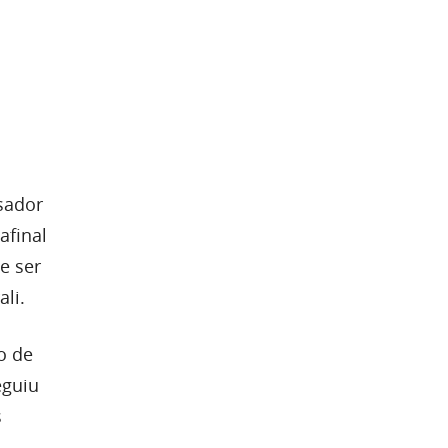
sador
afinal
e ser
li.
o de
eguiu
s