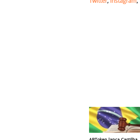
Twitter
,
Instagram
,
ABToken lança Cartilha