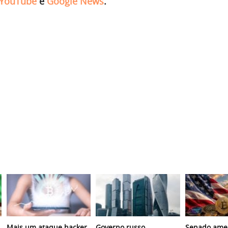
YouTube
e
Google News
.
Mais um ataque hacker
Governo russo
Senado amer