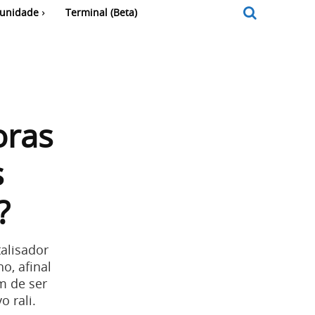
unidade
Terminal (Beta)
oras
s
?
alisador
o, afinal
m de ser
 rali.