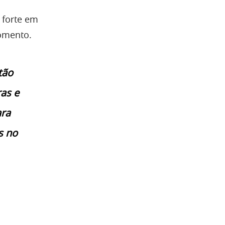
 forte em
omento.
tão
as e
ara
s no