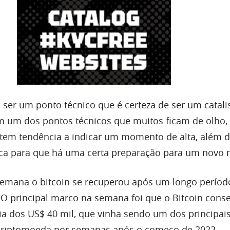
 ser um ponto técnico que é certeza de ser um catali
im um dos pontos técnicos que muitos ficam de olho, 
 tem tendência a indicar um momento de alta, além d
ca para que há uma certa preparação para um novo ra
emana o bitcoin se recuperou após um longo períod
. O principal marco na semana foi que o Bitcoin cons
cia dos US$ 40 mil, que vinha sendo um dos principai
 criptomoeda por semanas após o começo de 2022.