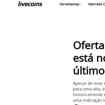
Ferramentas
Mercado C
Oferta
está n
último
Apesar de esse 
para uma alta, 
historicamente 
uma indicação l