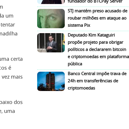
fundador do BTCPay Server
em
STJ mantém preso acusado de
da um
roubar milhões em ataque ao
 tentar
sistema Pix
madilha
Deputado Kim Kataguiri
propõe projeto para obrigar
políticos a declararem bitcoin
e criptomoedas em plataforma
 uma certa
pública
cos é
Banco Central impõe trava de
a vez mais
24h em transferências de
criptomoedas
 baixo dos
e, uma