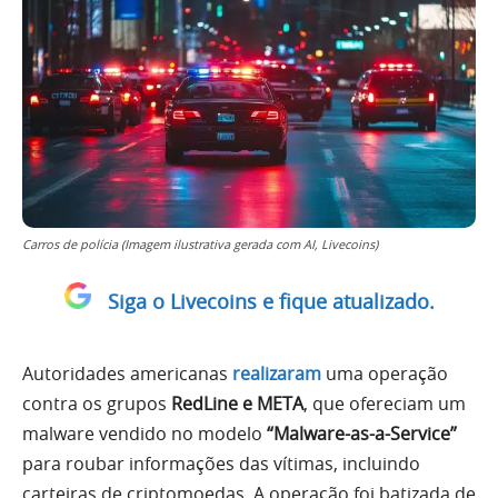
Carros de polícia (Imagem ilustrativa gerada com AI, Livecoins)
Siga o Livecoins e fique atualizado.
Autoridades americanas
realizaram
uma operação
contra os grupos
RedLine e META
, que ofereciam um
malware vendido no modelo
“Malware-as-a-Service”
para roubar informações das vítimas, incluindo
carteiras de criptomoedas. A operação foi batizada de