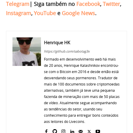
Telegram
|
Siga também no
Facebook
,
Twitter
,
Instagram
,
YouTube
e
Google News
.
Henrique HK
https://github.com/sabotag3x
Formado em desenvolvimento web há mais
de 20 anos, Henrique Kalashnikov encontrou-
se com o Bitcoin em 2016 e desde então está
desvendando seus pormenores. Tradutor de
mais de 100 documentos sobre criptomoedas
alternativas, também já teve uma pequena
fazenda de mineração com mais de 50 placas
de vídeo. Atualmente segue acompanhando
as tendências do setor, usando seu
conhecimento para entregar bons conteúdos
aos leitores do Livecoins.