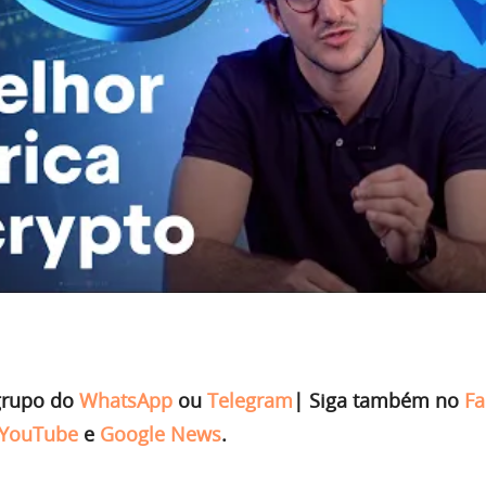
grupo do
WhatsApp
ou
Telegram
|
Siga também no
Fa
YouTube
e
Google News
.