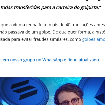
todas transferidas para a carteira do golpista.”
 que a vítima tenha feito mais de 40 transações ante
não passava de um golpe. De qualquer forma, a histó
ada para evitar fraudes similares, como
golpes am
re em nosso grupo no WhatsApp e fique atualizado.