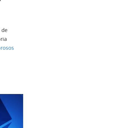
s de
ria
orosos