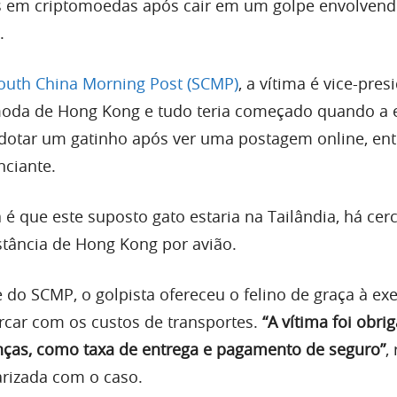
s em criptomoedas após cair em um golpe envolvend
.
outh China Morning Post (SCMP)
, a vítima é vice-pres
da de Hong Kong e tudo teria começado quando a e
adotar um gatinho após ver uma postagem online, en
ciante.
é que este suposto gato estaria na Tailândia, há cer
stância de Hong Kong por avião.
do SCMP, o golpista ofereceu o felino de graça à exe
arcar com os custos de transportes.
“A vítima foi obri
nças, como taxa de entrega e pagamento de seguro”
,
rizada com o caso.