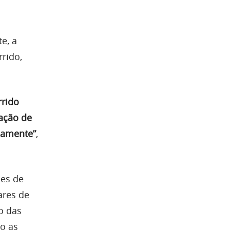
e, a
rrido,
rrido
zação de
adamente”
,
ões de
ares de
o das
o as