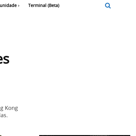
unidade
Terminal (Beta)
es
ng Kong
as.