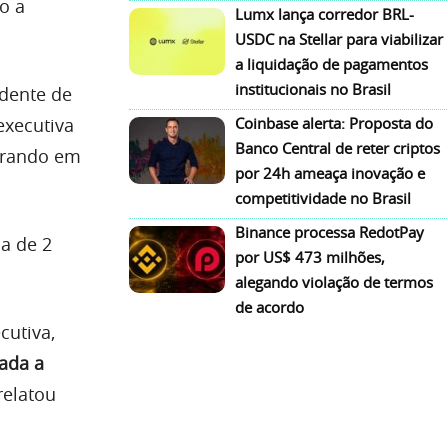
o a
Lumx lança corredor BRL-
USDC na Stellar para viabilizar
a liquidação de pagamentos
institucionais no Brasil
idente de
Coinbase alerta: Proposta do
xecutiva
Banco Central de reter criptos
trando em
por 24h ameaça inovação e
competitividade no Brasil
Binance processa RedotPay
ca de 2
por US$ 473 milhões,
alegando violação de termos
de acordo
cutiva,
gada a
 relatou