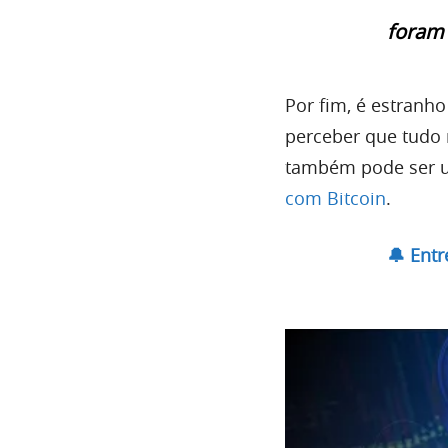
foram 
Por fim, é estranho
perceber que tudo 
também pode ser us
com Bitcoin
.
🔔 Ent