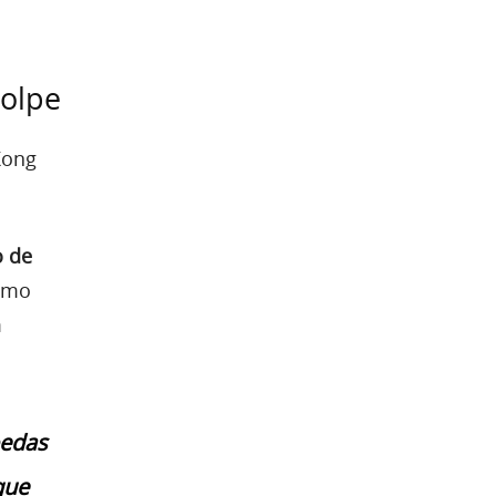
golpe
Kong
o de
omo
m
oedas
que