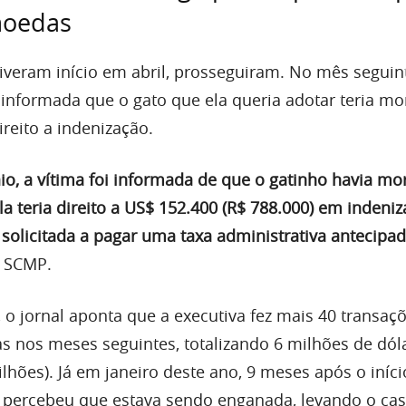
moedas
tiveram início em abril, prosseguiram. No mês seguint
 informada que o gato que ela queria adotar teria mo
ireito a indenização.
, a vítima foi informada de que o gatinho havia mo
la teria direito a US$ 152.400 (R$ 788.000) em indeni
i solicitada a pagar uma taxa administrativa antecip
o SCMP.
 o jornal aponta que a executiva fez mais 40 transaç
as nos meses seguintes, totalizando 6 milhões de dól
lhões). Já em janeiro deste ano, 9 meses após o iníci
a percebeu que estava sendo enganada, levando o cas