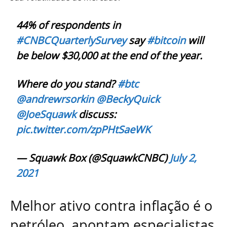
44% of respondents in
#CNBCQuarterlySurvey
say
#bitcoin
will
be below $30,000 at the end of the year.
Where do you stand?
#btc
@andrewrsorkin
@BeckyQuick
@JoeSquawk
discuss:
pic.twitter.com/zpPHtSaeWK
— Squawk Box (@SquawkCNBC)
July 2,
2021
Melhor ativo contra inflação é o
petróleo, apontam especialistas