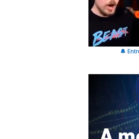
🔔 Ent