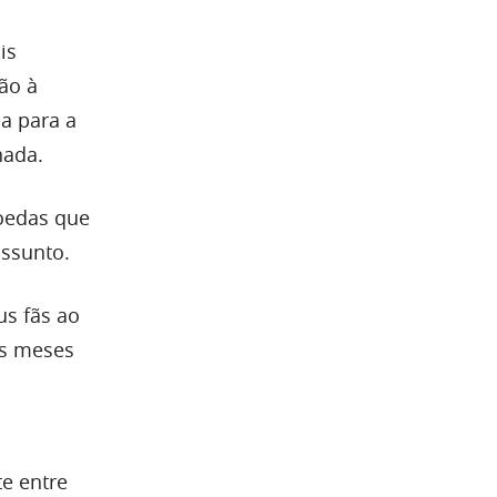
is
ão à
ça para a
nada.
moedas que
assunto.
us fãs ao
ns meses
e entre