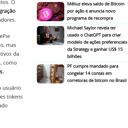
tos. O
Méliuz eleva saldo de Bitcoin
egração
por ação e anuncia novo
programa de recompra
adores.
Michael Saylor revela ter
usado o ChatGPT para criar
ePie
modelo de ações preferenciais
o, mas
da Strategy e ganhar US$ 15
tivos da
bilhões
s, como
PF cumpre mandado para
s.
congelar 14 contas em
corretoras de bitcoin no Brasil
 usuário
ses tokens
cado