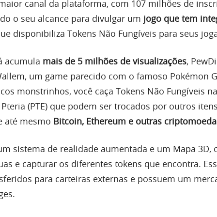
ior canal da plataforma, com 107 milhões de inscri
do o seu alcance para divulgar um
jogo que tem int
ue disponibiliza Tokens Não Fungíveis para seus jog
á acumula
mais de 5 milhões de visualizações
, PewDi
Wallem, um game parecido com o famoso Pokémon G
icos monstrinhos, você caça Tokens Não Fungíveis na
Pteria (PTE) que podem ser trocados por outros iten
s e até mesmo
Bitcoin, Ethereum e outras criptomoeda
m sistema de realidade aumentada e um Mapa 3D, o
uas e capturar os diferentes tokens que encontra. Es
sferidos para carteiras externas e possuem um mer
ges.