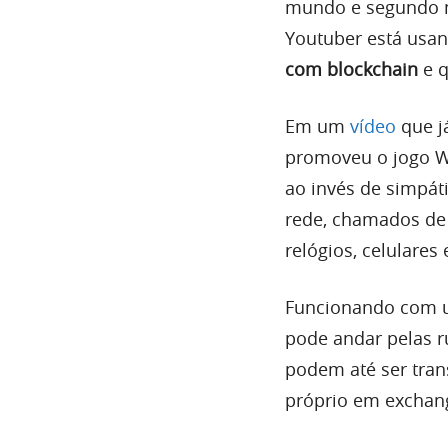
mundo e segundo ma
Youtuber está usan
com blockchain
e q
Em um
vídeo
que j
promoveu o jogo 
ao invés de simpát
rede, chamados de 
relógios, celulare
Funcionando com u
pode andar pelas r
podem até ser tran
próprio em exchan