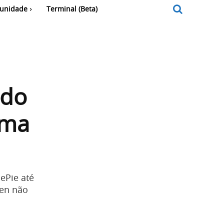
unidade
Terminal (Beta)
 do
uma
ePie até
en não