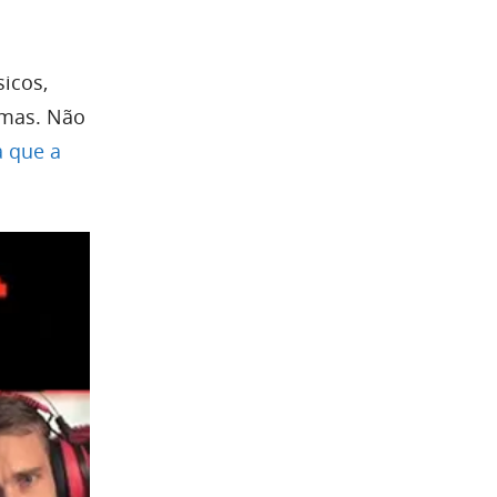
icos,
rmas. Não
 que a