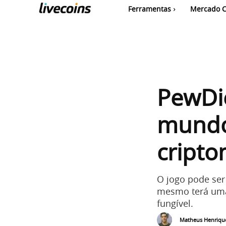
Ferramentas
Mercado C
PewDie
mundo
cripto
O jogo pode ser
mesmo terá uma
fungível.
Matheus Henriqu