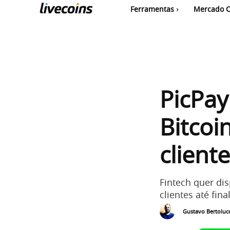
Ferramentas
Mercado C
PicPay
Bitcoi
client
Fintech quer di
clientes até fina
Gustavo Bertolucc