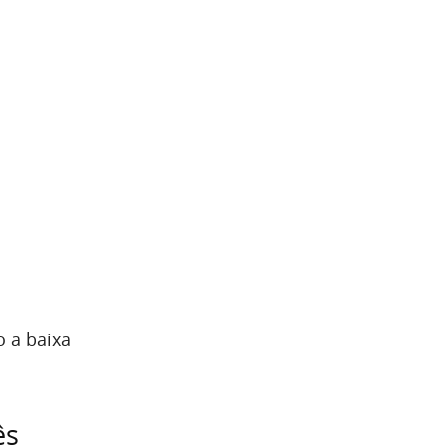
o a baixa
ês