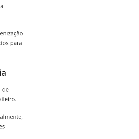
ia
kenização
cios para
ia
o de
ileiro.
ualmente,
es