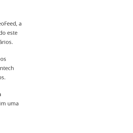
eoFeed, a
do este
ários.
nos
intech
os.
a
 sim uma