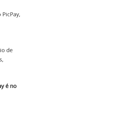
o PicPay,
io de
s,
ay é no