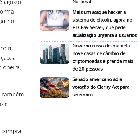
té agosto
Nacional
 forma
Mais um ataque hacker a
sistema de bitcoin, agora no
gar no
BTCPay Server, que pede
atualização urgente a usuários
Governo russo desmantela
coin,
nove casas de câmbio de
ção, a
criptomoedas e prende mais
ioneira,
de 20 pessoas
Senado americano adia
votação do Clarity Act para
s, também
setembro
o e
a compra