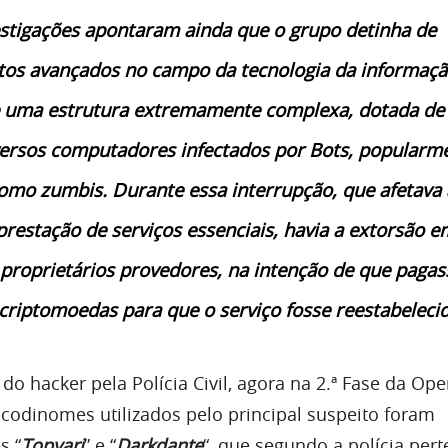
estigações apontaram ainda que o grupo detinha de
os avançados no campo da tecnologia da informaçã
e uma estrutura extremamente complexa, dotada d
ersos computadores infectados por Bots, popularm
omo zumbis. Durante essa interrupção, que afetava 
estação de serviços essenciais, havia a extorsão e
 proprietários provedores, na intenção de que paga
criptomoedas para que o serviço fosse reestabeleci
do hacker pela Polícia Civil, agora na 2.ª Fase da Op
 codinomes utilizados pelo principal suspeito foram
s “
Topyari
” e “
Darkdante
“, que segundo a polícia per