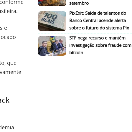
 conforme
setembro
sileira.
PixExit: Saída de talentos do
Banco Central acende alerta
s e
sobre o futuro do sistema Pix
olocado
STF nega recurso e mantém
investigação sobre fraude com
bitcoin
to, que
novamente
ack
ndemia.