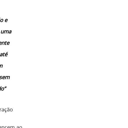
o e
e uma
ente
até
m
ssem
do”
eração
tencem ao