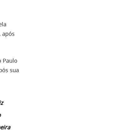
ela
, após
o Paulo
após sua
iz
o
eira