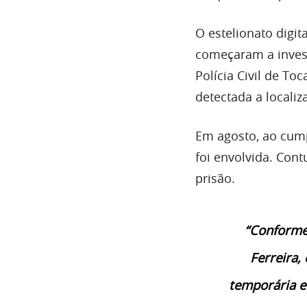
O estelionato digi
começaram a invest
Polícia Civil de To
detectada a locali
Em agosto, ao cump
foi envolvida. Cont
prisão.
“Conforme 
Ferreira,
temporária ef