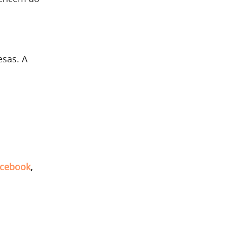
esas. A
cebook
,