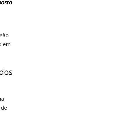
posto
isão
so em
ados
na
 de