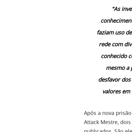
“As inv
conheciment
faziam uso d
rede com div
conhecido c
mesmo a pr
desfavor dos
valores em 
Após a nova prisão 
Attack Mestre, dois
publicados. São ele