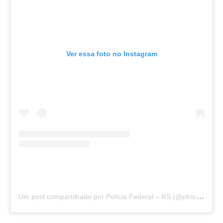
Ver essa foto no Instagram
U
m post compartilhado por Polícia Federal – RS (@pfriograndedosul)