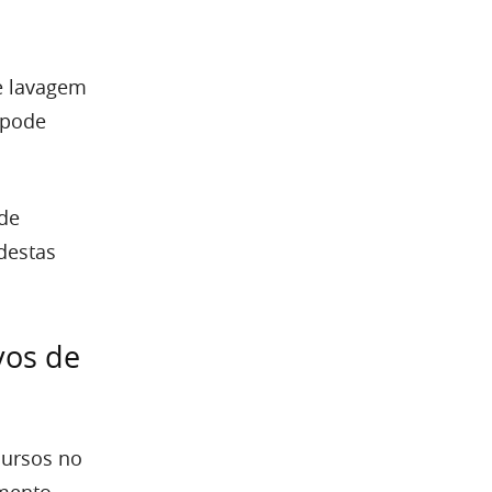
de lavagem
s pode
 de
destas
vos de
cursos no
amento