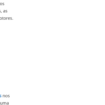
ços
, as
otores.
s
nos
a uma