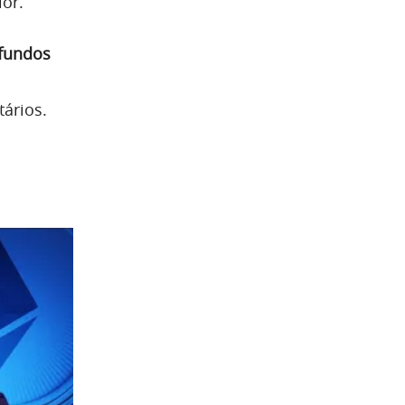
ior.
 fundos
ários.