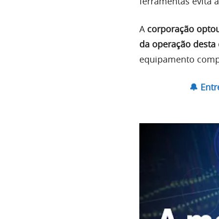
ferramentas evita a
A
corporação optou
da operação desta q
equipamento compro
🔔 Ent