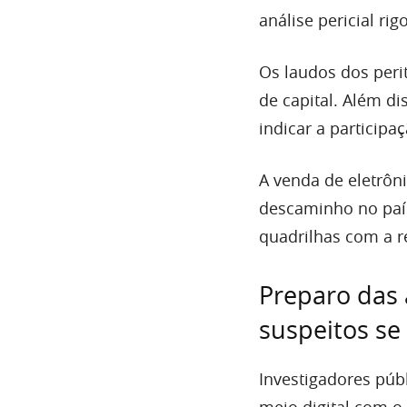
análise pericial ri
Os laudos dos peri
de capital. Além di
indicar a particip
A venda de eletrôn
descaminho no país
quadrilhas com a r
Preparo das 
suspeitos se 
Investigadores púb
meio digital com o