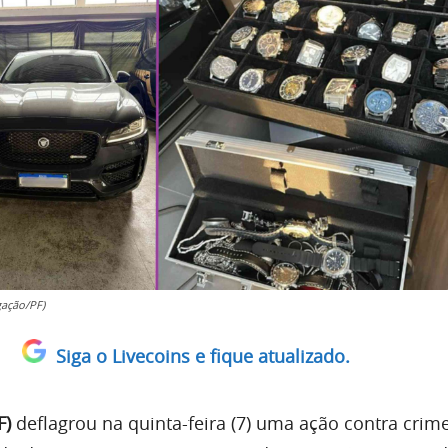
gação/PF)
Siga o Livecoins e fique atualizado.
F)
deflagrou na quinta-feira (7) uma ação contra crim