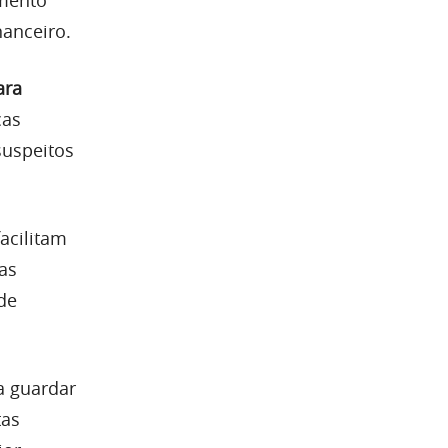
nanceiro.
ara
cas
suspeitos
acilitam
as
de
a guardar
tas