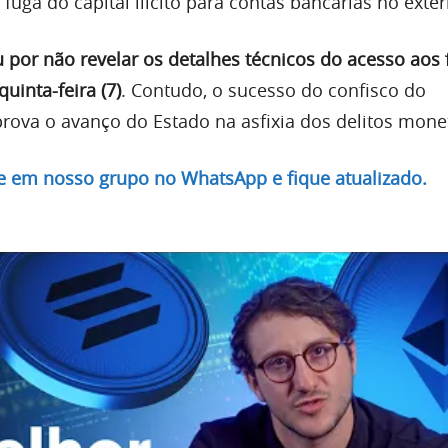
 fuga do capital ilícito para contas bancárias no exter
 por não revelar os detalhes técnicos do acesso aos
uinta-feira (7)
. Contudo, o sucesso do confisco do
va o avanço do Estado na asfixia dos delitos monet
re em nosso grupo no WhatsApp e fique atualizado.