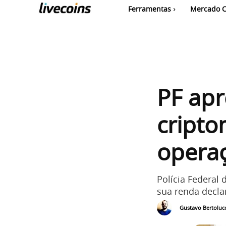
Ferramentas
Mercado C
PF apr
cript
operaç
Polícia Federal
sua renda decla
Gustavo Bertolucc