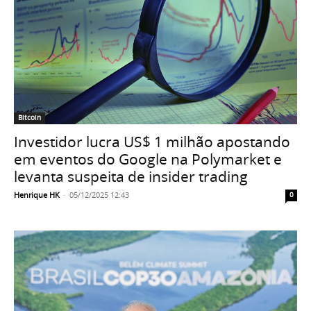
Bitcoin
Investidor lucra US$ 1 milhão apostando
em eventos do Google na Polymarket e
levanta suspeita de insider trading
Henrique HK
-
05/12/2025 12:43
0