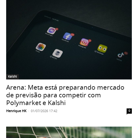
Kalshi
Arena: Meta está preparando mercado
de previsão para competir com
Polymarket e Kalshi
Henrique HK
-
01/07/2026 17:42
0