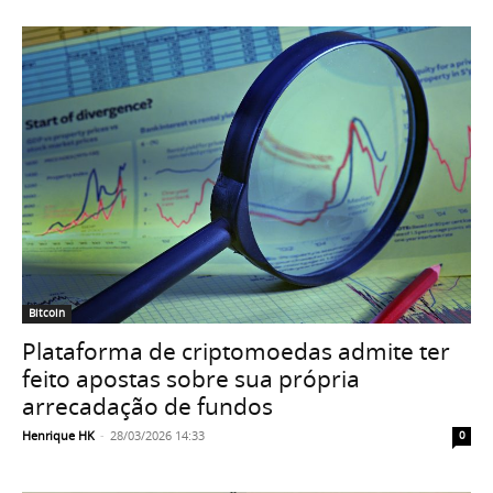
Bitcoin
Plataforma de criptomoedas admite ter
feito apostas sobre sua própria
arrecadação de fundos
Henrique HK
-
28/03/2026 14:33
0