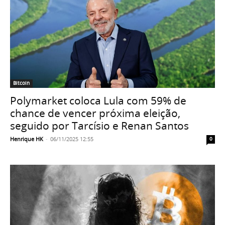
Bitcoin
Polymarket coloca Lula com 59% de
chance de vencer próxima eleição,
seguido por Tarcísio e Renan Santos
Henrique HK
-
06/11/2025 12:55
0