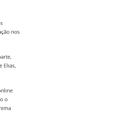
as
zação nos
arte,
e Elias,
online
do o
ínima