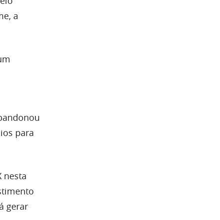
elo
me, a
 um
 abandonou
ios para
X nesta
estimento
á gerar