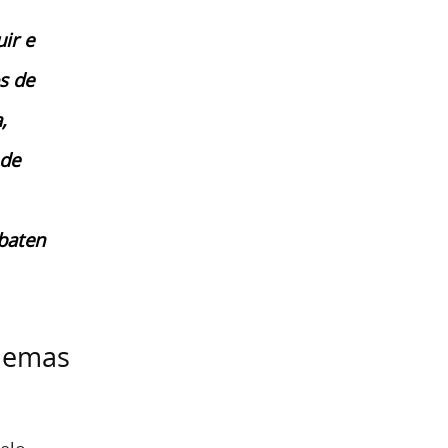
ir e
s de
,
 de
baten
blemas