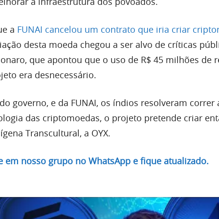
elhorar a infraestrutura dos povoados.
ue a
FUNAI cancelou um contrato que iria criar crip
riação desta moeda chegou a ser alvo de críticas públ
lsonaro, que apontou que o uso de R$ 45 milhões de 
jeto era desnecessário.
 governo, e da FUNAI, os índios resolveram correr a
ologia das criptomoedas, o projeto pretende criar ent
gena Transcultural, a OYX.
re em nosso grupo no WhatsApp e fique atualizado.