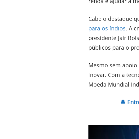
renda e ajudar a m
Cabe o destaque q
para os índios
. A c
presidente Jair Bo
públicos para o pro
Mesmo sem apoio do
inovar. Com a tecn
Moeda Mundial Indí
🔔 Ent