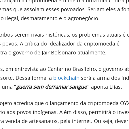
s lançam a criptomoeda em meio a uma luta contra p
emas que assolam esses povoados. Seriam eles a fo
o ilegal, desmatamento e o agronegócio.
ribos serem rivais históricas, os problemas atuais é
 povos. A crítica do idealizador da criptomoeda é
tra o governo de Jair Bolsonaro atualmente.
s, em entrevista ao Cantarino Brasileiro, o governo
 sorte. Dessa forma, a
blockchain
será a arma dos índ
o uma “
guerra sem derramar sangue
“, aponta Elias.
rojeto acredita que o lançamento da criptomoeda OY
vio aos povos indígenas. Além disso, permitirá o inv
 venda de artesanatos, pela internet. Ou seja, dever