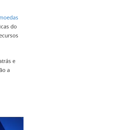
tomoedas
icas do
recursos
trás e
ão a