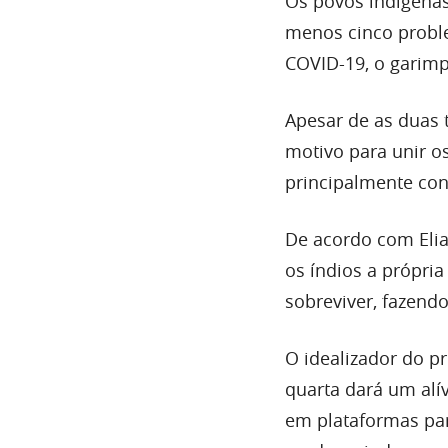
Os povos indígena
menos cinco probl
COVID-19, o garimp
Apesar de as duas t
motivo para unir os
principalmente con
De acordo com Elia
os índios a própria
sobreviver, fazend
O idealizador do p
quarta dará um alí
em plataformas para