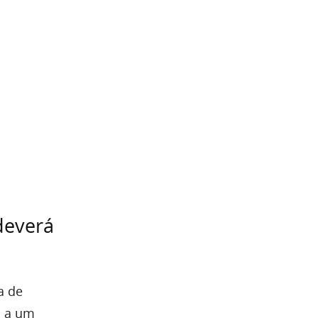
deverá
a de
a a um