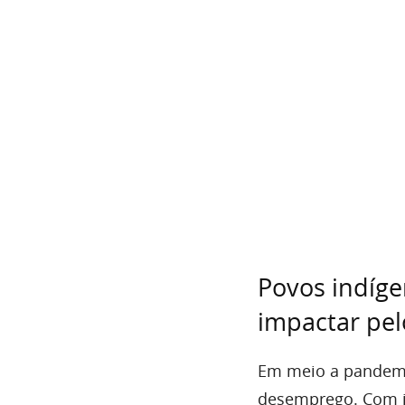
Povos indíg
impactar pel
Em meio a pandemi
desemprego. Com is