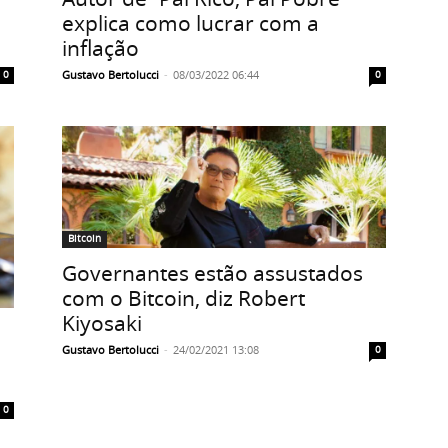
explica como lucrar com a
inflação
Gustavo Bertolucci
-
08/03/2022 06:44
0
0
Bitcoin
Governantes estão assustados
com o Bitcoin, diz Robert
Kiyosaki
Gustavo Bertolucci
-
24/02/2021 13:08
0
0