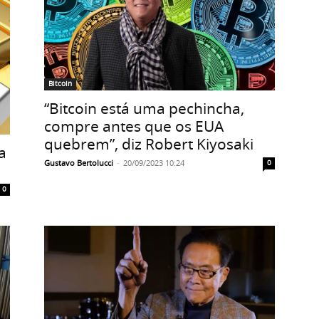
Bitcoin
“Bitcoin está uma pechincha,
compre antes que os EUA
quebrem”, diz Robert Kiyosaki
a
Gustavo Bertolucci
-
20/09/2023 10:24
0
0