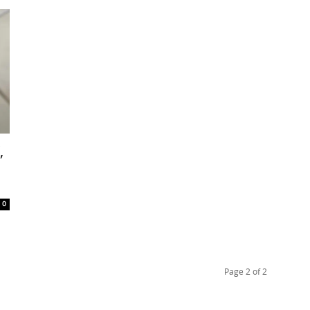
,
0
Page 2 of 2