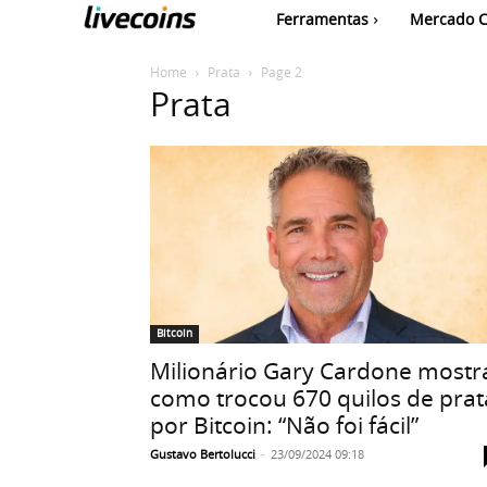
Ferramentas
Mercado C
Home
Prata
Page 2
Prata
Bitcoin
Milionário Gary Cardone mostr
como trocou 670 quilos de prat
por Bitcoin: “Não foi fácil”
Gustavo Bertolucci
-
23/09/2024 09:18