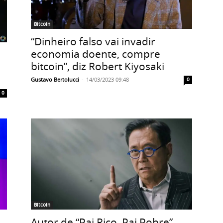
Bitcoin
“Dinheiro falso vai invadir
economia doente, compre
bitcoin”, diz Robert Kiyosaki
Gustavo Bertolucci
-
14/03/2023 09:48
0
0
Bitcoin
Autor de “Pai Rico, Pai Pobre”