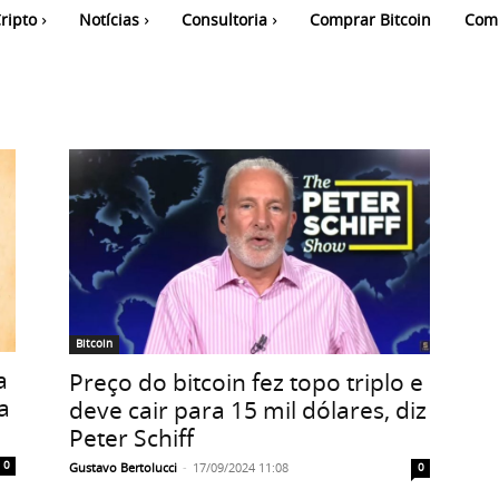
ripto
Notícias
Consultoria
Comprar Bitcoin
Com
Bitcoin
a
Preço do bitcoin fez topo triplo e
a
deve cair para 15 mil dólares, diz
Peter Schiff
0
Gustavo Bertolucci
-
17/09/2024 11:08
0