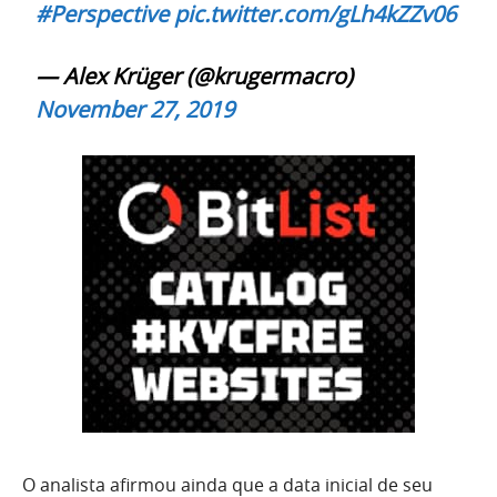
#Perspective
pic.twitter.com/gLh4kZZv06
— Alex Krüger (@krugermacro)
November 27, 2019
O analista afirmou ainda que a data inicial de seu