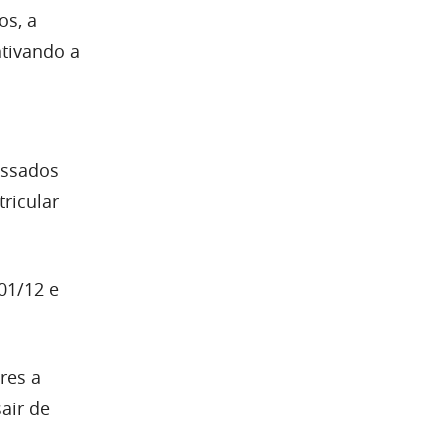
os, a
ntivando a
essados
ricular
01/12 e
res a
air de