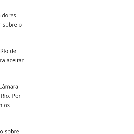
vidores
r sobre o
 Rio de
a aceitar
a Câmara
Rio. Por
m os
o sobre