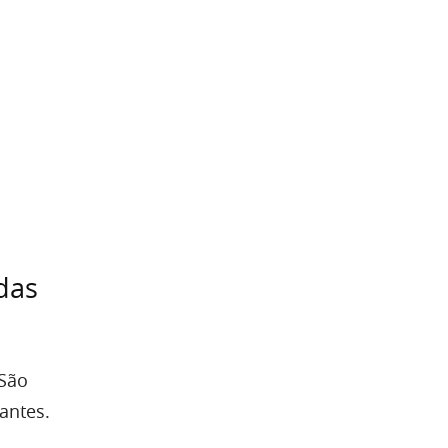
das
 São
antes.