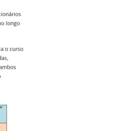
cionários
no longo
ra o curso
das,
o ambos
o