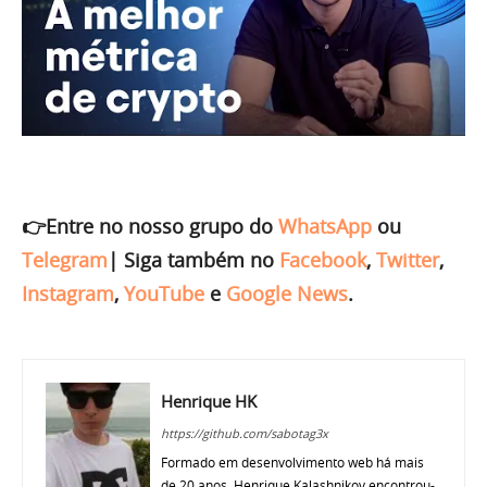
👉Entre no nosso grupo do
WhatsApp
ou
Telegram
|
Siga também no
Facebook
,
Twitter
,
Instagram
,
YouTube
e
Google News
.
Henrique HK
https://github.com/sabotag3x
Formado em desenvolvimento web há mais
de 20 anos, Henrique Kalashnikov encontrou-