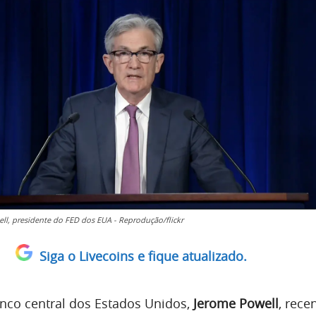
ll, presidente do FED dos EUA - Reprodução/flickr
Siga o Livecoins e fique atualizado.
nco central dos Estados Unidos,
Jerome Powell
, rec