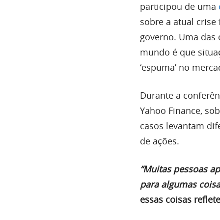
participou de uma
sobre a atual cris
governo. Uma das o
mundo é que situa
‘espuma’ no mercad
Durante a conferên
Yahoo Finance, sob
casos levantam dif
de ações.
“Muitas pessoas a
para algumas cois
essas coisas refl