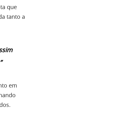
ta que
da tanto a
ssim
”
nto em
lhando
dos.