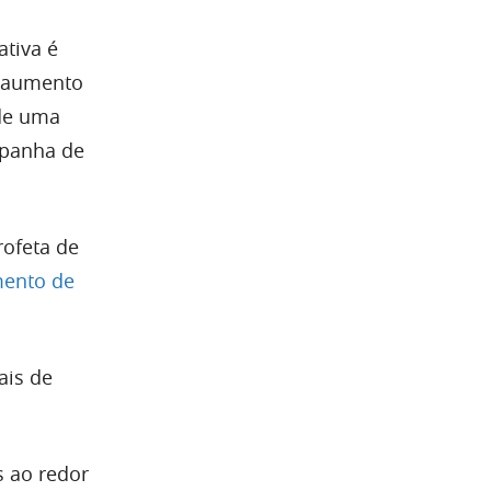
ativa é
o aumento
 de uma
mpanha de
Profeta de
ento de
ais de
 ao redor