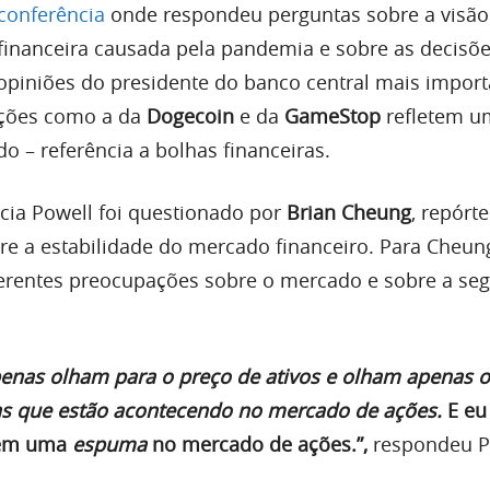
conferência
onde respondeu perguntas sobre a visão
e financeira causada pela pandemia e sobre as decisõ
piniões do presidente do banco central mais import
ções como a da
Dogecoin
e da
GameStop
refletem u
o – referência a bolhas financeiras.
cia Powell foi questionado por
Brian Cheung
, repórt
re a estabilidade do mercado financeiro. Para Cheun
erentes preocupações sobre o mercado e sobre a se
penas olham para o preço de ativos e olham apenas 
as que estão acontecendo no mercado de ações.
E eu
etem uma
espuma
no mercado de ações.”,
respondeu P