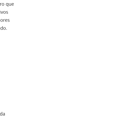
ro que
ivos
dores
do.
 da