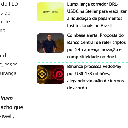
 do FED
Lumx lança corredor BRL-
USDC na Stellar para viabilizar
es do
a liquidação de pagamentos
ante do
institucionais no Brasil
ma
Coinbase alerta: Proposta do
Banco Central de reter criptos
por 24h ameaça inovação e
er do
competitividade no Brasil
g, esses
Binance processa RedotPay
gurança
por US$ 473 milhões,
alegando violação de termos
de acordo
olham
 acho que
owell.