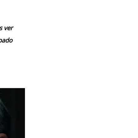
s ver
pado