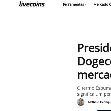
Ferramentas
Mercado C
Presid
Dogeco
merca
O termo Espuma,
significa um pe
Matheus Henriqu