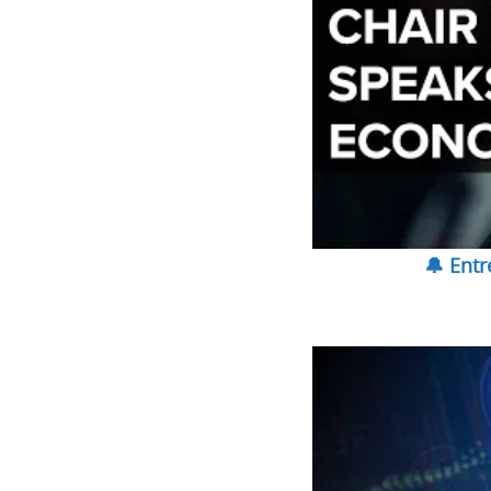
🔔 Ent