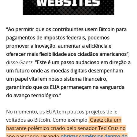
“Ao permitir que os contribuintes usem Bitcoin para
pagamentos de impostos federais, podemos
promover a inovação, aumentar a eficiência e
oferecer mais flexibilidade aos cidadãos americanos”
,
disse Gaetz.
“Este é um passo audacioso em direção a
um futuro onde as moedas digitais desempenham
um papel vital em nosso sistema financeiro,
garantindo que os EUA permaneçam na vanguarda
do avanço tecnológico.”
No momento, os EUA tem poucos projetos de lei
voltados ao Bitcoin. Como exemplo,
Gaetz cita um
bastante polêmico criado pelo senador Ted Cruz no
ano passando, visando
obrigar comércios dentro do