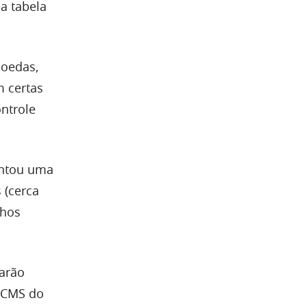
a tabela
moedas,
 certas
ontrole
entou uma
 (cerca
nhos
tarão
 ICMS do