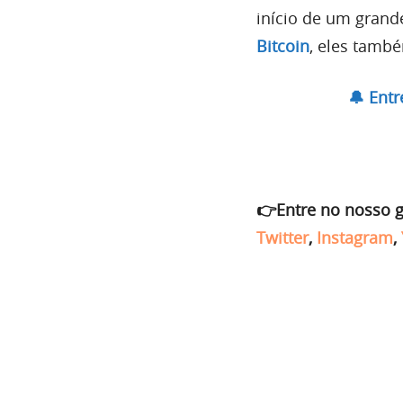
início de um grande
Bitcoin
, eles tamb
🔔 Ent
👉Entre no nosso 
Twitter
,
Instagram
,