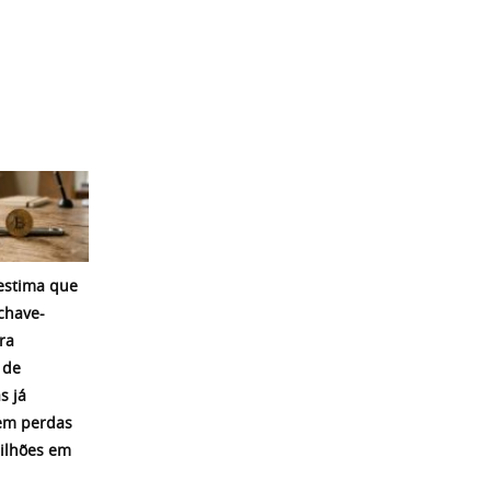
 estima que
chave-
ra
 de
s já
em perdas
ilhões em