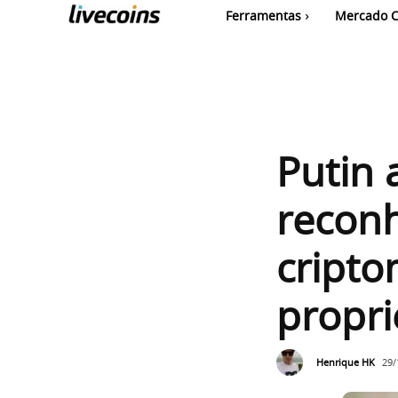
Ferramentas
Mercado C
Putin 
reconh
cript
propr
Henrique HK
29/