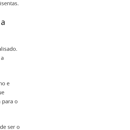
isentas.
 a
lisado.
 a
no e
ue
a para o
de ser o