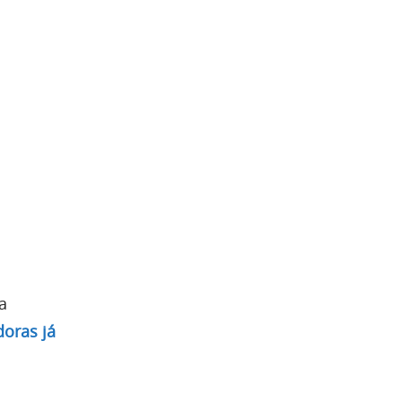
a
doras já