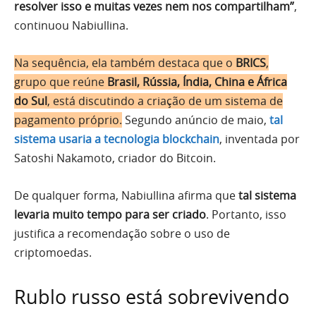
resolver isso e muitas vezes nem nos compartilham”
,
continuou Nabiullina.
Na sequência, ela também destaca que o
BRICS
,
grupo que reúne
Brasil, Rússia, Índia, China e África
do Sul
, está discutindo a criação de um sistema de
pagamento próprio.
Segundo anúncio de maio,
tal
sistema usaria a tecnologia blockchain
, inventada por
Satoshi Nakamoto, criador do Bitcoin.
De qualquer forma, Nabiullina afirma que
tal sistema
levaria muito tempo para ser criado
. Portanto, isso
justifica a recomendação sobre o uso de
criptomoedas.
Rublo russo está sobrevivendo