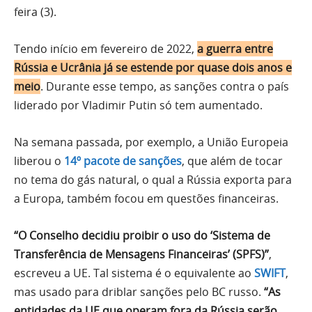
feira (3).
Tendo início em fevereiro de 2022,
a guerra entre
Rússia e Ucrânia já se estende por quase dois anos e
meio
. Durante esse tempo, as sanções contra o país
liderado por Vladimir Putin só tem aumentado.
Na semana passada, por exemplo, a União Europeia
liberou o
14º pacote de sanções
, que além de tocar
no tema do gás natural, o qual a Rússia exporta para
a Europa, também focou em questões financeiras.
“O Conselho decidiu proibir o uso do ‘Sistema de
Transferência de Mensagens Financeiras’ (SPFS)”
,
escreveu a UE. Tal sistema é o equivalente ao
SWIFT
,
mas usado para driblar sanções pelo BC russo.
“As
entidades da UE que operam fora da Rússia serão