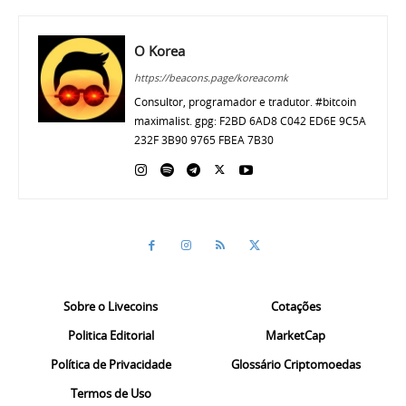
O Korea
https://beacons.page/koreacomk
Consultor, programador e tradutor. #bitcoin
maximalist. gpg: F2BD 6AD8 C042 ED6E 9C5A
232F 3B90 9765 FBEA 7B30
Sobre o Livecoins
Cotações
Politica Editorial
MarketCap
Política de Privacidade
Glossário Criptomoedas
Termos de Uso