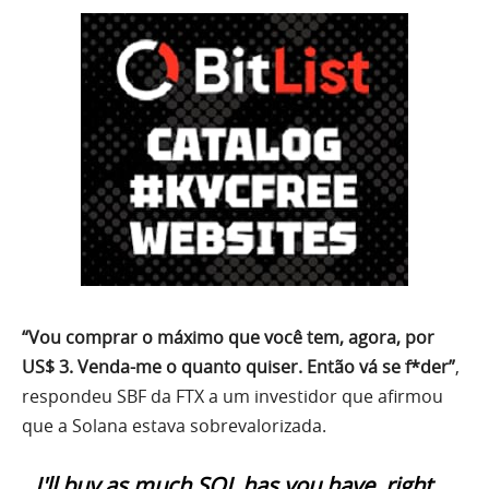
“Vou comprar o máximo que você tem, agora, por
US$ 3. Venda-me o quanto quiser. Então vá se f*der”
,
respondeu SBF da FTX a um investidor que afirmou
que a Solana estava sobrevalorizada.
I'll buy as much SOL has you have, right