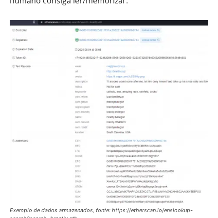
humano consiga ler/memorizar.
Exemplo de dados armazenados, fonte: https://etherscan.io/enslookup-