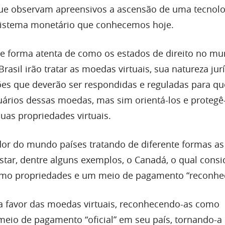
ue observam apreensivos a ascensão de uma tecnolo
sistema monetário que conhecemos hoje.
e forma atenta de como os estados de direito no m
rasil irão tratar as moedas virtuais, sua natureza jur
ões que deverão ser respondidas e reguladas para q
ários dessas moedas, mas sim orientá-los e protegê
uas propriedades virtuais.
or do mundo países tratando de diferente formas a
istar, dentre alguns exemplos, o Canadá, o qual cons
omo propriedades e um meio de pagamento “reconhec
u a favor das moedas virtuais, reconhecendo-as como
eio de pagamento “oficial” em seu país, tornando-