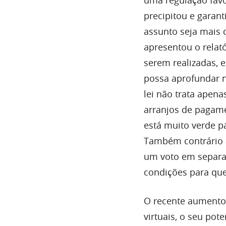
uma regulação favor
precipitou e garan
assunto seja mais 
apresentou o relat
serem realizadas, e
possa aprofundar n
lei não trata apena
arranjos de pagame
está muito verde pa
Também contrário a
um voto em separado
condições para que
O recente aumento 
virtuais, o seu pot