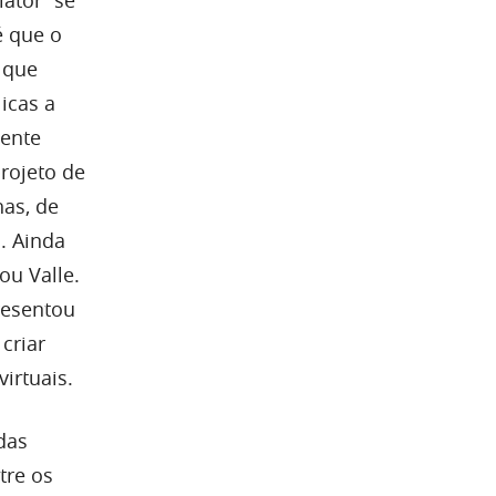
lator” se
é que o
 que
icas a
gente
rojeto de
has, de
. Ainda
ou Valle.
resentou
criar
irtuais.
das
tre os