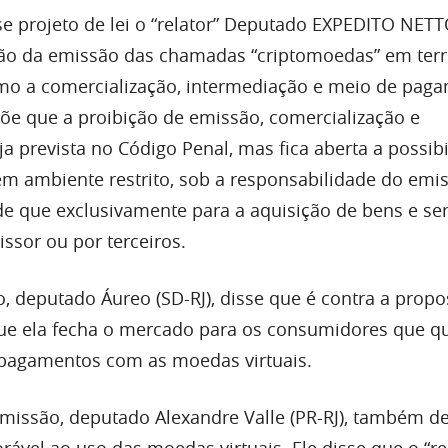
e projeto de lei o “relator” Deputado EXPEDITO NET
ão da emissão das chamadas “criptomoedas” em terri
mo a comercialização, intermediação e meio de pag
e que a proibição de emissão, comercialização e
a prevista no Código Penal, mas fica aberta a possib
m ambiente restrito, sob a responsabilidade do emi
e que exclusivamente para a aquisição de bens e ser
ssor ou por terceiros.
o, deputado Áureo (SD-RJ), disse que é contra a propo
 que ela fecha o mercado para os consumidores que 
er pagamentos com as moedas virtuais.
missão, deputado Alexandre Valle (PR-RJ), também d