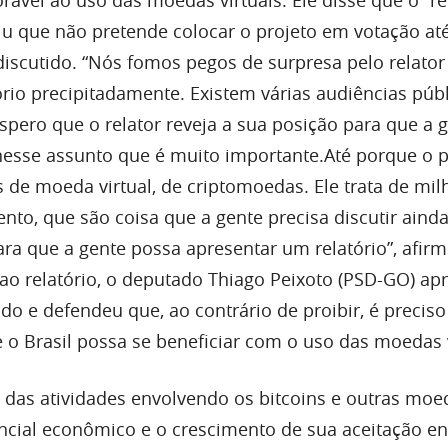
ável ao uso das moedas virtuais. Ele disse que o “re
tiu que não pretende colocar o projeto em votação at
discutido. “Nós fomos pegos de surpresa pelo relator
ório precipitadamente. Existem várias audiências públ
spero que o relator reveja a sua posição para que a 
esse assunto que é muito importante.Até porque o p
s de moeda virtual, de criptomoedas. Ele trata de mil
nto, que são coisa que a gente precisa discutir ainda
ra que a gente possa apresentar um relatório”, afirm
o relatório, o deputado Thiago Peixoto (PSD-GO) ap
 e defendeu que, ao contrário de proibir, é preciso 
 o Brasil possa se beneficiar com o uso das moedas v
das atividades envolvendo os bitcoins e outras moe
encial econômico e o crescimento de sua aceitação en