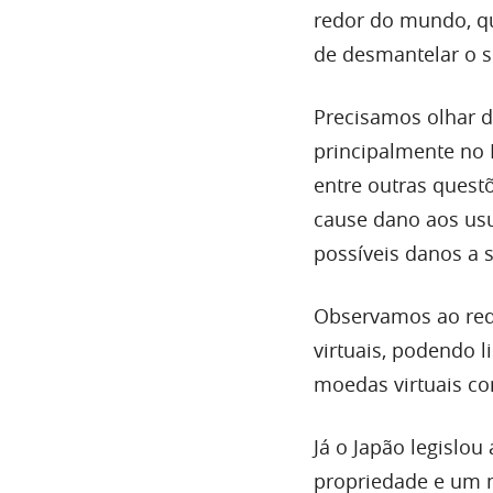
redor do mundo, q
de desmantelar o 
Precisamos olhar d
principalmente no B
entre outras quest
cause dano aos usu
possíveis danos a s
Observamos ao red
virtuais, podendo l
moedas virtuais c
Já o Japão legislo
propriedade e um m