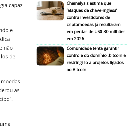
Chainalysis estima que
gia capaz
‘ataques de chave-inglesa’
contra investidores de
criptomoedas já resultaram
undo e
em perdas de US$ 30 milhões
ídica
em 2026
ue não
Comunidade tenta garantir
controle do domínio .bitcoin e
-los de
restringi-lo a projetos ligados
ao Bitcoin
s moedas
iderou as
ido”.
a uma