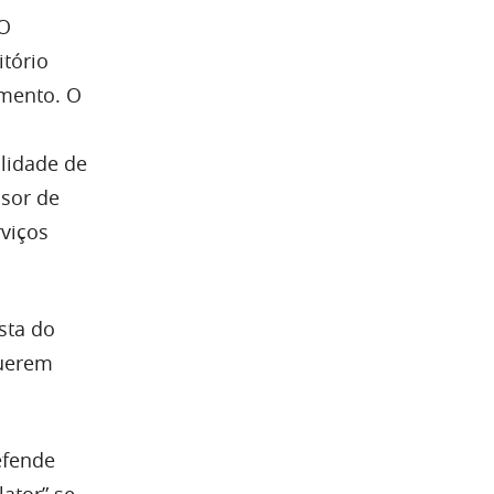
TO
tório
amento. O
ilidade de
ssor de
viços
sta do
querem
efende