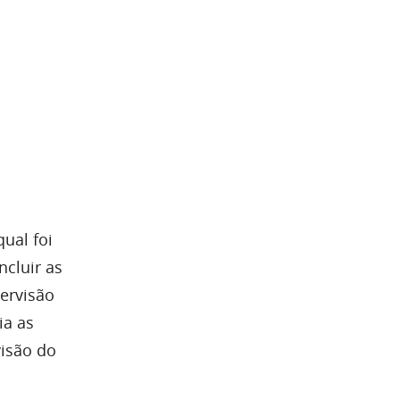
qual foi
ncluir as
ervisão
ia as
visão do