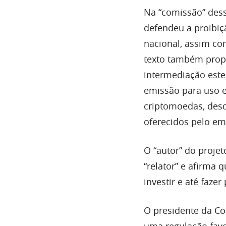
Na “comissão” dess
defendeu a proibiç
nacional, assim co
texto também propõ
intermediação estej
emissão para uso e
criptomoedas, desd
oferecidos pelo emi
O “autor” do projet
“relator” e afirma
investir e até faz
O presidente da Co